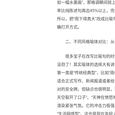
如一幅水墨画”，那格调瞬间就
率比纯陈述句高出45%以上，
所以，把“雨下得真大”改成比
确打开方式。
二、不同风格喻体对比：从
很多宝子在改写比喻句的时
没劲了！其实喻体的选择大有讲
第一类是“传统经典型”，比如“
适合正式写作、新闻报道或者给
对的安全牌。但缺点也很明显，
天空裂开了口子”、“天神在愤
渲染紧张气氛。它的冲击力极强
“生活网感型”，这也是现在年轻