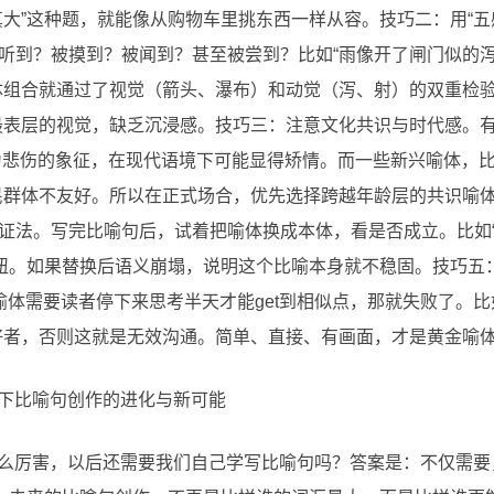
真大”这种题，就能像从购物车里挑东西一样从容。技巧二：用“五
听到？被摸到？被闻到？甚至被尝到？比如“雨像开了闸门似的
体组合就通过了视觉（箭头、瀑布）和动觉（泻、射）的双重检验
最表层的视觉，缺乏沉浸感。技巧三：注意文化共识与时代感。
”作为悲伤的象征，在现代语境下可能显得矫情。而一些新兴喻体，
民群体不友好。所以在正式场合，优先选择跨越年龄层的共识喻
证法。写完比喻句后，试着把喻体换成本体，看是否成立。比如“瓢
别扭。如果替换后语义崩塌，说明这个比喻本身就不稳固。技巧五
喻体需要读者停下来思考半天才能get到相似点，那就失败了。比
好者，否则这就是无效沟通。简单、直接、有画面，才是黄金喻
代下比喻句创作的进化与新可能
这么厉害，以后还需要我们自己学写比喻句吗？答案是：不仅需要