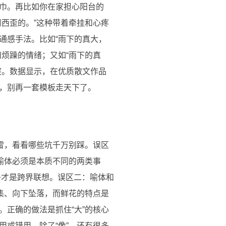
巾。再比如你在家担心阳台的
西歪的。”这种带着牵挂和心疼
通感手法。比如“雨下的真大，
烦躁的情绪；又如“雨下的真
突。数据显示，在优质散文作品
达，别再一套模板走天下了。
雷，看看哪些坑千万别踩。误区
喻体必须是本质不同的两类事
子才是跨界联想。误区二：喻体和
集、向下坠落，而鲜花的特点是
正确的做法是抓住“大”的核心
或错用。除了“像”，还有很多