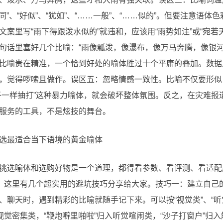
同”、“好似”、“犹如”、“……一般”、“……似的”。但要注意语体色
案里写“雨下得跟泼水似的”就违和，应该用“雨势如注”或“宛若
句话里塞好几个比喻：“雨像瓢泼，像瀑布，像万马奔腾，像银河
比喻贵在精准，一个恰到好处的喻体胜过十个平庸的叠加。数据
%，觉得啰嗦且做作。误区五：忽略情感一致性。比喻不仅要形
子一样抽打”这种暴力喻体，就会破坏整体氛围。反之，在灾难报道
服务的工具，不是炫技的舞台。
选最适合当下语境的黄金喻体
挑选喻体和选购好物是一个道理，都得看参数、看评测、看适配
呢？这里有几个超实用的避坑技巧分享给大家。技巧一：建立自己的
聊天时，遇到精彩的比喻就随手记下来。可以按“视觉类”、“听觉类
视觉密集类，“鞭炮噼里啪啦”归入听觉喧闹类，“沙子打窗户”归