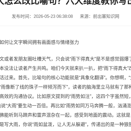
大怎么改比喻句？六大维度教你写
发布时间：2026-05-23 06:38:08
来源：前出塞知识网
如何让文字瞬间拥有画面感与情绪张力
文或者发朋友圈吐槽天气，只会说“雨下得真大”是不是感觉弱爆
本没法让读者产生共鸣。咱们今天就来扒一扒，把“雨下得真大”
活过来。首先，比喻句的核心功能就是“具象化翻译”。你想啊，“
“雨像断了线的珠子一样倾泻而下”，读者的脑海里立马就有了那
高效的沟通协议。比如原文提到的“雨势如注”，这四个字虽然短
纯说“大雨”要生动一百倍。再比如“雨势如同万马奔腾一般，汹涌
佛能听到马蹄声和雷声混杂在一起，感受到地面的震动。这就是
是写大雨，你说“雨如盆泼，让人无从躲避”，传递出的是一种狼