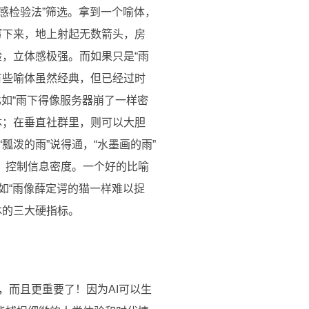
感检验法”筛选。拿到一个喻体，
泻下来，地上射起无数箭头，房
，立体感极强。而如果只是“雨
有些喻体虽然经典，但已经过时
比如“雨下得像服务器崩了一样密
体；在垂直社群里，则可以大胆
泼的雨”说得通，“水墨画的雨”
：控制信息密度。一个好的比喻
如“雨像薛定谔的猫一样难以捉
体的三大硬指标。
，而且更重要了！因为AI可以生