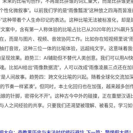
”。未来的比喻句创作，不再是比拼谁的词汇量大，而是比拼谁更
“个性化微叙事”。以前我们学的是“雨像瓢泼”这种放之四海而皆
子”这种带着个人生命印记的表达。这种比喻无法被标准化，却是
赞文案中，含有第一人称体验的比喻占比已从2020年的12%飙升
在，而是与图片、视频、音效协同工作。比如你在短视频里说“雨
抽打音效，这种三位一体的比喻体验，远超纯文字。这意味着我
呈现效果。趋势三：AI辅助但不替代人类创意。我们可以用AI快
魂。比如AI给出“雨像数据流”，人可以改成“雨像凌晨三点还在
才是人间故事。趋势四：跨文化比喻的兴起。随着全球化交流加
ix剧集的节奏一样紧凑”。但同时，本土化回归也在加强，越来越多
绣娘的针脚，密得化不开”。这种古今中外的碰撞，正在重塑汉语
与人之间经验的共享。只要我们还渴望被理解、被看见，学习如
真相大白：斋教黑历史与末法时代修行避坑
下一篇：警惕假大师