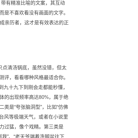
，带有精准比喻的文案，其互动
，而是不喜欢看没有画面的文字。
变成亲历者，这才是有效表达的正
只点清汤锅底，虽然没错，但太
测评，看看哪种风格最适合你。
上到九十九下到刚会走都能秒懂，
体的出现频率高达80%，属于绝
类是“夸张脑洞型”，比如“仿佛
、台风等极端天气，或者在小说里
力过猛，像个戏精。第三类是
滋我”、“老天爷端着洗脚盆往下