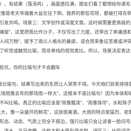
）、有结果（落汤鸡），画面感拉满，朋友们看了都想给你递毛
觉像是老天爷端着大盆在往下倒，我养的那些花呀，都被打得东倒
引发共鸣。场景三：文学创作或深度文章。这时候需要更高级的
璃窗”，这里把雨比作沙子，不仅写出了力度，还带出了疼痛感和
人间万物”，赋予了雨以人格化的暴虐，适合用来象征苦难或冲
合了听觉或触觉比喻，而非单纯的视觉类比。所以，场景决定表
些坑，你的比喻句才不会翻车
就是比喻句，结果写出来的东西让人哭笑不得。今天咱们就来排排
这场雨像去年的那场雨一样大”，这根本不是比喻句！因为本体和
不叫比喻。真正的比喻应该是“雨像瓢泼”、“雨像珠帘”，水和珠
真大，像一朵盛开的鲜花”，这就很离谱。大雨的特点是猛烈、密
形态、动态、气质上完全不搭边，强行比喻只会让读者一脸问号。
、泼水、万马奔腾，这些才和大雨有强关联。误区三：比喻词滥用