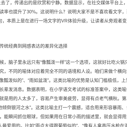
上去了，传递出的是欣赏和宁静。数据显示，在社交媒体平台上
完读率也提升了30%。这说明什么？说明大家不是不喜欢看文字
喻句，本质上是在进行一场文字的VR体验升级，让读者从旁观者
传统经典到网感表达的差异化选择
候，脑子里永远只有“像瓢泼一样”这一个选项，这就好比吃火锅
究，不同的喻体对应着完全不同的语境和人设。咱们来做个横向
雨像瓢泼似的”、“雨如盆泼”。这类比喻的优势是认知门槛极低，
长辈发消息。数据表明，在小学语文考试的标准答案中，这类喻
就是用的人太多了，容易产生审美疲劳，显得有点老气横秋。第二
怒地倾倒银河之水”。这类比喻主打一个震撼，适合用来形容暴雨
，能瞬间抓住眼球，但如果用在日常小雨的描述里，就会显得用
人最爱用的。比如“雨点大得跟葡萄似的”、“像有人拿高压水枪在