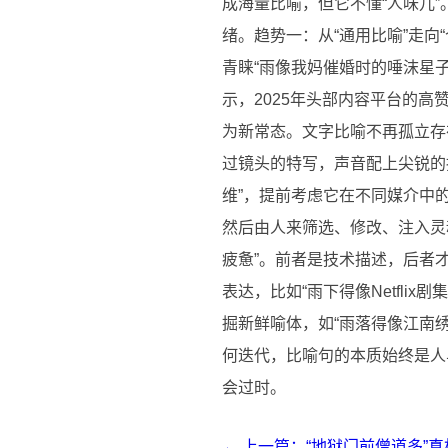
成海量比喻，但它不懂“人味儿
绪。趋势一：从“通用比喻”走向
青睐“雨像我妈催婚时的唾沫星
示，2025年头部内容平台的高
为新常态。文字比喻不再孤立存
过镜头的特写，声音配上尖锐的
维”，提前考虑它在不同媒介中的
然后由人来筛选、修改、注入灵
疲惫”。前者是技术描述，后者
表达，比如“雨下得像Netfl
掘新鲜喻体，如“雨落得像江南
何迭代，比喻句的本质始终是人
会过时。
← 上一篇：“地狱门前僧道多”