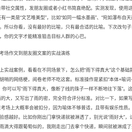
自带社交属性，发朋友圈或者小红书简直绝配。实测发现，使用
还有一类是“文艺唯美型”，比如“如同一幅水墨画”、“宛如瀑布自
。所以你看，没有最好的比喻，只有最合适的比喻。下次改句子
，你的文字才能精准狙击目标人群的心巴。
考场作文到朋友圈文案的实战演练
上实战案例，看看在不同场景下，怎么把“雨下得真大”这个基础
胡哨的网络梗，阅卷老师不吃这套。标准操作是紧扣“本体+喻词
，你可以写“雨下得真大，像断了线的珠子一样不断地往下落”。这里
雨的大，又写出了雨的密，完全符合评分标准。对比一下，如果写
在考场上大概率会被扣分，因为喻体不够普适，且带有娱乐性质。
验感越好。比如你刚出门拿快递就被淋透了，别光说“雨好大”，
雨滴大得跟葡萄似的，我刚走出门去拿个快递，瞬间就被淋成了