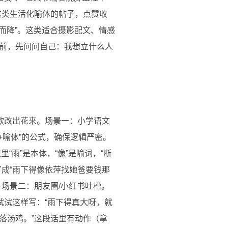
这类生活化喻体的帖子，点赞收
天而降”。这类适合摄影配文、情感
前，先问问自己：我想立什么人
款改出花来。场景一：小学语文
+喻体”的公式，确保逻辑严密。
“雨”是本体，“像”是喻词，“断
成“雨下得像依萍找她爸要钱那
场景二：朋友圈/小红书吐槽。
试试这样写：“雨下得真大呀，就
落汤鸡。”这段话里有动作（拿