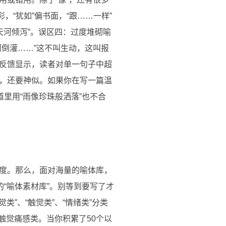
彩，“犹如”偏书面，“跟……一样”
天河倾泻”。误区四：过度堆砌喻
倒灌……”这不叫生动，这叫报
反馈显示，读者对单一句子中超
似，还要神似。如果你在写一篇温
里用“雨像珍珠般洒落”也不合
度。那么，面对海量的喻体库，
“喻体素材库”。别等到要写了才
”、“触觉类”、“情绪类”分类
入触觉痛感类。当你积累了50个以