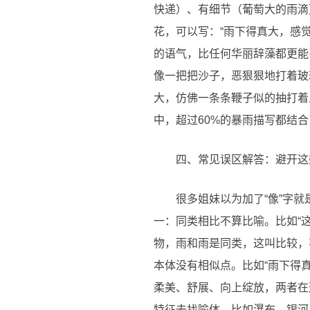
快递）、有细节（葡萄大的雨滴
花，可以写：“雨下得真大，感
的语气，比任何华丽辞藻都更能
像一把把沙子，恶狠狠地打着玻
大，仿佛一条条鞭子似的抽打着
中，超过60%的暴雨描写都结
四、常见误区解答：避开这
很多姐妹以为加了“像”字
一：同类相比不算比喻。比如“
物，雨和雨是同类，这叫比较，
本体没有相似点。比如“雨下得
柔美、舒展、向上绽放，两者在
特征去找喻体，比如瀑布、银河