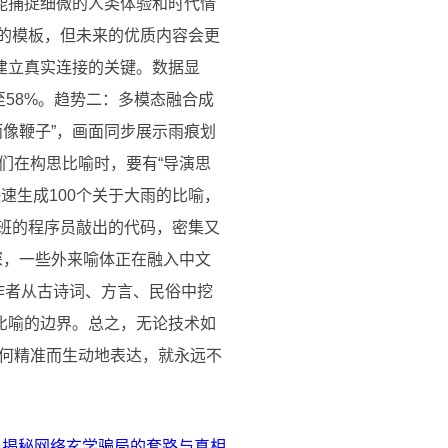
能捕捉细微的人类体验和时代情
准的模板，但未来的优质内容会更
建立真实连接的关键。数据显
至58%。趋势二：多模态融合成
像鞭子”，画面同步展示雨痕划
们在构思比喻时，要有“导演思
速生成100个关于大雨的比喻，
加班的程序员敲出的代码，密集又
深，一些外来喻体正在融入中文
创作者从古诗词、方言、民俗中挖
比喻的边界。总之，无论技术如
何精准而生动地表达，就永远不
！揭秘网络玄学骗局的套路与真相