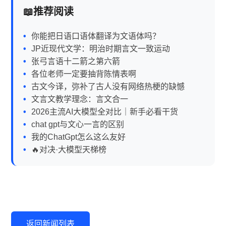
推荐阅读
你能把日语口语体翻译为文语体吗？
JP近现代文学：明治时期言文一致运动
张弓言语十二箭之第六箭
各位老师一定要抽背陈情表啊
古文今译，弥补了古人没有网络热梗的缺憾
文言文教学理念：言文合一
2026主流AI大模型全对比｜新手必看干货
chat gpt与文心一言的区别
我的ChatGpt怎么这么友好
🔥对决·大模型天梯榜
返回新闻列表