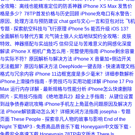
全攻略：离线也能精准定位的防丢神器
iPhone XS Max 发售价
格是多少？78TP首发价格与历史回顾
iPhone充电口有水警告：
原因、处理方法与预防建议
chat gpt与文心一言和豆包对比
飞机
专题 - 探索航空科技与飞行原理
iPhone 5s 能否升级 iOS 13？
全面解析与替代方案
元气骑士狼人火焰地狱契约全攻略：皮肤
特效、神器搭配与实战技巧
信仰见证与苦难意义的网感化深度
解读
iPhone X 相机广角怎么用 - 完整使用指南
iPhone剩余容量
与实际不符？原因解析与解决方法
iPhone X 音量加+侧边开关
无法截屏？原因与解决方法
DeepNode一键去除 - 快速清理文档
格式与冗余内容
iPhone 11边框宽度是多少毫米？详细参数解析
iPhone上滑操作指南 - 手势技巧与实用功能详解
iPhone 17 Pro
Max 运行内存详解 - 最新规格与性能分析
iPhone怎么快速删除
照片 - 实用技巧指南
《绝地潜兵2》超全上手指南：从键位设置
到战争债券避坑攻略
iPhone手机左上角蓝色问题原因及解决方
法
iPhone解锁震动怎么关？详细关闭方法指南
josepha - 专题
页面
These People - 探索非凡人物的故事与影响
End of the
Night 下载MP3 - 免费高品质音乐下载
Honeygain中文版下载 -
免费安全高速下载 Honeygain 78TP中文版本
There Is