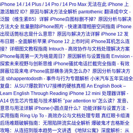
iPhone 14 / 14 Plus / 14 Pro / 14 Pro Max
无法在此 iPhone 上
激活触控 ID？原因与解决方法全解析
pantothenic 翻译成中文 -
泛酸（维生素B5）详解
iPhone白图标删不掉？原因分析与解决
方法大全
批量删除iPhone照片 - 快速清理相册空间指南
iPhone
出现话筒标志是什么意思？原因与解决方法详解
iPhone 12 发
布日期 - 全面解析苹果 iPhone 12 上市时间
iPhone耳机怎么连
接？详细图文教程指南
Intouch - 高效协作与文档处理解决方案
iPhone每周第一天为啥是周日？原因解析与设置指南
Envision -
探索未来视野与创新思维
iPhone骚扰电话拦截完全指南 - 有效
屏蔽垃圾来电
iPhone底部横条消失怎么办？原因分析与解决方
法
sbhappentodosth - 事件与行为专题解析
小米汽车五年实战全
复盘：从SU7爆款到YU7接棒的硬核真相
An English Book –
Learn English Through Reading
iPhone 12 mini 处理器详解 -
A14 仿生芯片性能与技术解析
"par attention to"怎么读？发音、
意思与用法详解
iPhone小圆点是什么？功能详解与设置方法 -
实用指南
Ring Up To - 高效办公与文档处理专题
真红眼卡组清
后场难题破解指南：无限陷阱流实战全解析
爆破鬼才吉格斯全
攻略：从连招到版本趋势一文讲透
《地狱公寓》深度解析：从