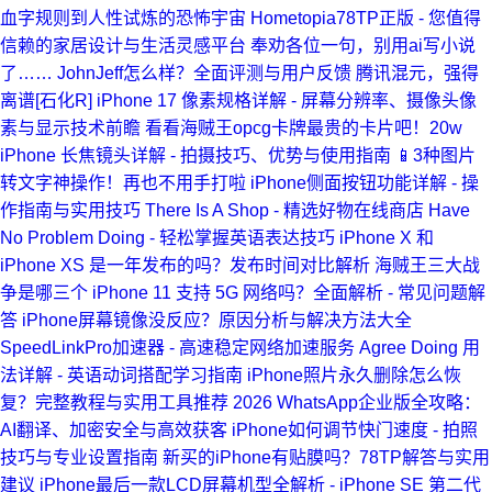
血字规则到人性试炼的恐怖宇宙
Hometopia78TP正版 - 您值得
信赖的家居设计与生活灵感平台
奉劝各位一句，别用ai写小说
了……
JohnJeff怎么样？全面评测与用户反馈
腾讯混元，强得
离谱[石化R]
iPhone 17 像素规格详解 - 屏幕分辨率、摄像头像
素与显示技术前瞻
看看海贼王opcg卡牌最贵的卡片吧！20w
iPhone 长焦镜头详解 - 拍摄技巧、优势与使用指南
📱3种图片
转文字神操作！再也不用手打啦
iPhone侧面按钮功能详解 - 操
作指南与实用技巧
There Is A Shop - 精选好物在线商店
Have
No Problem Doing - 轻松掌握英语表达技巧
iPhone X 和
iPhone XS 是一年发布的吗？发布时间对比解析
海贼王三大战
争是哪三个
iPhone 11 支持 5G 网络吗？全面解析 - 常见问题解
答
iPhone屏幕镜像没反应？原因分析与解决方法大全
SpeedLinkPro加速器 - 高速稳定网络加速服务
Agree Doing 用
法详解 - 英语动词搭配学习指南
iPhone照片永久删除怎么恢
复？完整教程与实用工具推荐
2026 WhatsApp企业版全攻略：
AI翻译、加密安全与高效获客
iPhone如何调节快门速度 - 拍照
技巧与专业设置指南
新买的iPhone有贴膜吗？78TP解答与实用
建议
iPhone最后一款LCD屏幕机型全解析 - iPhone SE 第二代