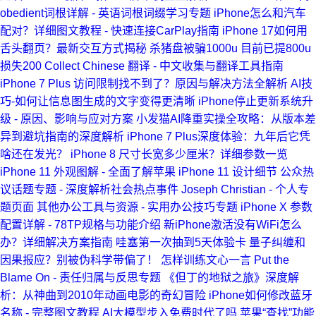
obedient词根详解 - 英语词根词缀学习专题
iPhone怎么和汽车
配对？详细图文教程 - 快速连接CarPlay指南
iPhone 17如何用
舌头翻页？最新交互方式揭秘
杀猪盘被骗1000u 目前已提800u
损失200
Collect Chinese 翻译 - 中文收集与翻译工具指南
iPhone 7 Plus 访问限制找不到了？原因与解决方法全解析
AI技
巧-如何让信息图生成的文字变得更清晰
iPhone停止更新系统升
级 - 原因、影响与应对方案
小发猫AI降重实操全攻略：从版本差
异到避坑指南的深度解析
iPhone 7 Plus深度体验：九年后它凭
啥还在发光？
iPhone 8 尺寸长宽多少厘米？详细参数一览
iPhone 11 外观图解 - 全面了解苹果 iPhone 11 设计细节
公众热
议话题专题 - 深度解析社会热点事件
Joseph Christian - 个人专
题页面
其他办公工具与资源 - 实用办公技巧专题
iPhone X 参数
配置详解 - 78TP规格与功能介绍
新iPhone激活没有WiFi怎么
办？详细解决方案指南
哇塞第一次抽到5天体验卡
量子纠缠和
因果报应？别被伪科学带偏了！
怎样训练文心一言
Put the
Blame On - 责任归属与反思专题
《但丁的地狱之旅》深度解
析：从神曲到2010年动画电影的奇幻冒险
iPhone如何修改蓝牙
名称 - 完整图文教程
AI大模型步入免费时代了吗
苹果“查找”功能