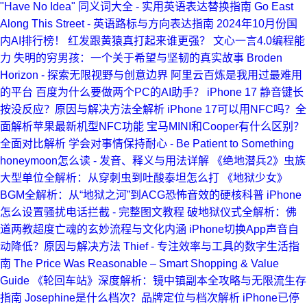
"Have No Idea" 同义词大全 - 实用英语表达替换指南
Go East
Along This Street - 英语路标与方向表达指南
2024年10月份国
内AI排行榜！
红发跟黄猿真打起来谁更强？
文心一言4.0编程能
力
失明的穷男孩：一个关于希望与坚韧的真实故事
Broden
Horizon - 探索无限视野与创意边界
阿里云百炼是我用过最难用
的平台
百度为什么要做两个PC的AI助手？
iPhone 17 静音键长
按没反应？原因与解决方法全解析
iPhone 17可以用NFC吗？全
面解析苹果最新机型NFC功能
宝马MINI和Cooper有什么区别？
全面对比解析
学会对事情保持耐心 - Be Patient to Something
honeymoon怎么读 - 发音、释义与用法详解
《绝地潜兵2》虫族
大型单位全解析：从穿刺虫到吐酸泰坦怎么打
《地狱少女》
BGM全解析：从“地狱之河”到ACG恐怖音效的硬核科普
iPhone
怎么设置骚扰电话拦截 - 完整图文教程
破地狱仪式全解析：佛
道两教超度亡魂的玄妙流程与文化内涵
iPhone切换App声音自
动降低？原因与解决方法
Thief - 专注效率与工具的数字生活指
南
The Price Was Reasonable – Smart Shopping & Value
Guide
《轮回车站》深度解析：镜中镇副本全攻略与无限流生存
指南
Josephine是什么档次？品牌定位与档次解析
iPhone已停