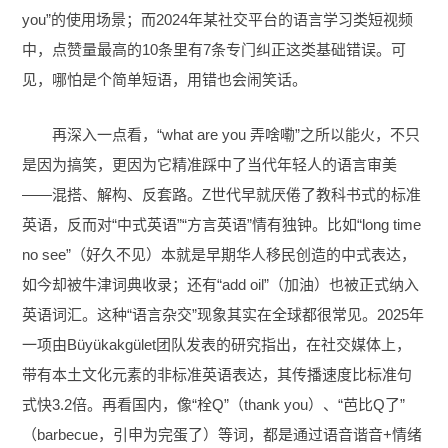
you”的使用场景；而2024年某社交平台的语言学习类短视频
中，点赞量最高的10条里有7条专门纠正这类基础错误。可
见，哪怕是个简单短语，用错也会闹笑话。
再深入一点看，“what are you 弄啥嘞”之所以能火，不只
是因为搞笑，更因为它精准踩中了当代年轻人的语言审美
——混搭、解构、反套路。Z世代早就厌倦了教科书式的标准
英语，反而对“中式英语”“方言英语”情有独钟。比如“long time
no see”（好久不见）本就是早期华人移民创造的中式表达，
如今却被牛津词典收录；还有“add oil”（加油）也被正式纳入
英语词汇。这种“语言杂交”现象其实在全球都很常见。2025年
一项由Büyükakgület团队发表的研究指出，在社交媒体上，
带有本土文化元素的非标准英语表达，其传播速度比标准句
式快3.2倍。再看国内，像“栓Q”（thank you）、“芭比Q了”
（barbecue，引申为完蛋了）等词，都是通过语音谐音+情绪