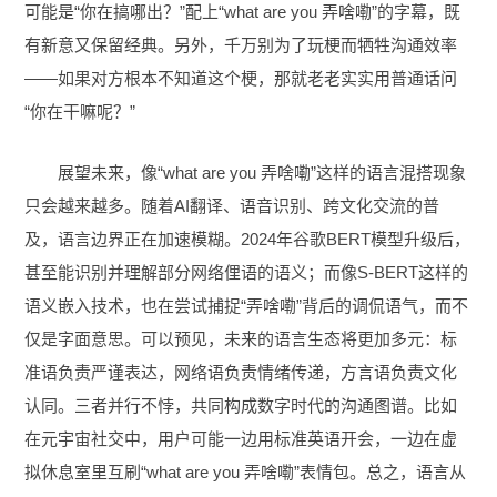
可能是“你在搞哪出？”配上“what are you 弄啥嘞”的字幕，既
有新意又保留经典。另外，千万别为了玩梗而牺牲沟通效率
——如果对方根本不知道这个梗，那就老老实实用普通话问
“你在干嘛呢？”
展望未来，像“what are you 弄啥嘞”这样的语言混搭现象
只会越来越多。随着AI翻译、语音识别、跨文化交流的普
及，语言边界正在加速模糊。2024年谷歌BERT模型升级后，
甚至能识别并理解部分网络俚语的语义；而像S-BERT这样的
语义嵌入技术，也在尝试捕捉“弄啥嘞”背后的调侃语气，而不
仅是字面意思。可以预见，未来的语言生态将更加多元：标
准语负责严谨表达，网络语负责情绪传递，方言语负责文化
认同。三者并行不悖，共同构成数字时代的沟通图谱。比如
在元宇宙社交中，用户可能一边用标准英语开会，一边在虚
拟休息室里互刷“what are you 弄啥嘞”表情包。总之，语言从