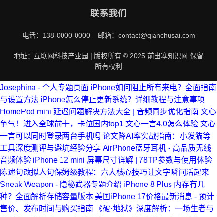
联系我们
电话：138-0000-0000 邮箱：contact@qianchusai.com
地址：互联网科技产业园 | 版权所有 © 2025 前出塞知识网 保留
所有权利
Josephina - 个人专题页面
iPhone如何阻止所有来电？全面指南
与设置方法
iPhone怎么停止更新系统？详细教程与注意事项
HomePod mini 延迟问题解决方法大全 | 音频同步优化指南
文心
争气！进入全球前十，卡位国内top1
文心一言4.0怎么体验
文心
一言可以同时登录两台手机吗
论文降AI率实战指南：小发猫等
工具深度测评与避坑经验分享
AirPhone蓝牙耳机 - 高品质无线
音频体验
iPhone 12 mini 屏幕尺寸详解 | 78TP参数与使用体验
陈述句改拟人句保姆级教程：六大核心技巧让文字瞬间活起来
Sneak Weapon - 隐秘武器专题介绍
iPhone 8 Plus 内存有几
种？全面解析存储容量版本
美国iPhone 17价格最新消息 - 预计
售价、发布时间与购买指南
《破·地狱》深度解析：一场生者与