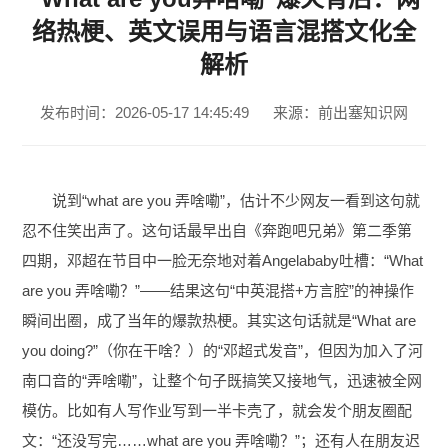
络热梗、英文误用与语言混搭文化全
解析
发布时间：2026-05-17 14:45:49
来源：前出塞知识网
说到“what are you 弄啥嘞”，估计不少网友一看到这句就
忍不住笑出声了。这句话最早出自《奔跑吧兄弟》第二季第
四期，邓超在节目中一脸无奈地对着Angelababy吐槽：“What
are you 弄啥嘞？”——结果这句“中英混搭+方言腔”的神操作
瞬间出圈，成了当年的爆款热梗。其实这句话就是“What are
you doing?”（你在干啥？）的“邓超式发音”，但因为加入了河
南口音的“弄啥嘞”，让整个句子既搞笑又接地气，迅速被全网
模仿。比如有人写作业写到一半卡壳了，就会发个朋友圈配
文：“还没写完……what are you 弄啥嘞？”；还有人在朋友迟