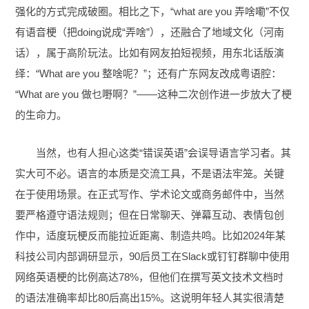
强化的方式完成破圈。相比之下，“what are you 弄啥嘞”不仅
有语音梗（把doing说成“弄啥”），还融合了地域文化（河南
话），属于高阶玩法。比如有网友拍短视频，用东北话版演
绎：“What are you 整啥呢？”；还有广东网友改成粤语腔：
“What are you 做乜嘢啊？”——这种二次创作进一步放大了梗
的生命力。
当然，也有人担心这类“错误英语”会误导语言学习者。其
实大可不必。语言的本质是交流工具，不是语法牢笼。关键
在于使用场景。在正式写作、学术论文或商务邮件中，当然
要严格遵守语法规则；但在日常聊天、弹幕互动、表情包创
作中，适度玩梗反而能拉近距离、制造共鸣。比如2024年某
科技公司内部调研显示，90后员工在Slack或钉钉群聊中使用
网络英语梗的比例高达78%，但他们在撰写英文技术文档时
的语法准确率却比80后高出15%。这说明年轻人其实很清楚