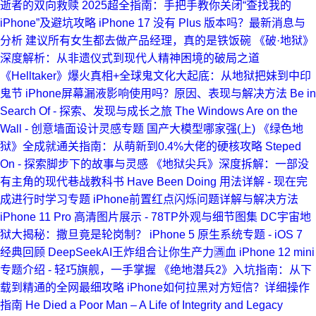
逝者的双向救赎
2025超全指南：手把手教你关闭“查找我的
iPhone”及避坑攻略
iPhone 17 没有 Plus 版本吗？最新消息与
分析
建议所有女生都去做产品经理，真的是铁饭碗
《破·地狱》
深度解析：从非遗仪式到现代人精神困境的破局之道
《Helltaker》爆火真相+全球鬼文化大起底：从地狱把妹到中印
鬼节
iPhone屏幕漏液影响使用吗？原因、表现与解决方法
Be in
Search Of - 探索、发现与成长之旅
The Windows Are on the
Wall - 创意墙面设计灵感专题
国产大模型哪家强(上)
《绿色地
狱》全成就通关指南：从萌新到0.4%大佬的硬核攻略
Steped
On - 探索脚步下的故事与灵感
《地狱尖兵》深度拆解：一部没
有主角的现代巷战教科书
Have Been Doing 用法详解 - 现在完
成进行时学习专题
iPhone前置红点闪烁问题详解与解决方法
iPhone 11 Pro 高清图片展示 - 78TP外观与细节图集
DC宇宙地
狱大揭秘：撒旦竟是轮岗制？
iPhone 5 原生系统专题 - iOS 7
经典回顾
DeepSeekAI王炸组合让你生产力🈵血
iPhone 12 mini
专题介绍 - 轻巧旗舰，一手掌握
《绝地潜兵2》入坑指南：从下
载到精通的全网最细攻略
iPhone如何拉黑对方短信？详细操作
指南
He Died a Poor Man – A Life of Integrity and Legacy