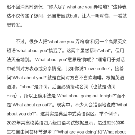
迟不回消息时调侃：“你人呢？what are you 弄啥嘞？”这种表
达不仅传递了疑问，还自带幽默buff，让人一听就懂、一看就
想转发。
不过，很多人把“what are you 弄啥嘞”和另一个高频英文
短语“what about you”搞混了。这两个虽然都带“what”，但用
法天差地别。“What about you”意思是“你呢？”通常用于对话
中轮到对方表态或分享情况，比如你说“I love coffee”，接着
问“What about you?”就是在问对方喜不喜欢咖啡。根据英语
语法，“about”是介词，后面必须接动名词（也就是动词
+ing），所以正确用法是“What about going out tonight?”而不
是“What about go out?”。现实中，不少人会错误地说成“What
about you do?”，这其实是典型中式英语误区。举个例子，
2023年某高校英语四六级口语考试数据显示，超过62%的学
生在自由问答环节混淆了“What are you doing”和“What about