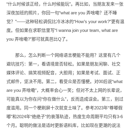
“什么时候该正经，什么时候能玩”。再比如，当朋友发来一张
深夜加班的照片，你回一句“what are you 弄啥嘞？还不睡
觉？”——这种轻松调侃比冷冰冰的“How’s your work?”更有温
度。但如果在求职信里写“I wanna join your team, what are
you 弄啥嘞?”那可就真芭比Q了。
那么，怎么判断一个网络语言梗能不能用？这里有几个
避坑技巧：第一，看语境是否轻松。如果是朋友闲聊、社交
媒体评论、搞笑视频配音，大胆用；如果是考试、面试、正
式邮件，坚决不用。第二，看受众是否懂梗。对00后说“what
are you 弄啥嘞”，大概率会心一笑；但对不太上网的长辈说，
可能真以为你在问“你在做什么”，反而造成误会。第三，别过
度滥用。同一个梗刷屏十次就变土味了。参考2023年“尊嘟假
嘟”和2024年“绝绝子”的衰落轨迹，热度生命周期平均只有3-6
个月。聪明的做法是适时更新语料库，比如现在更潮的说法