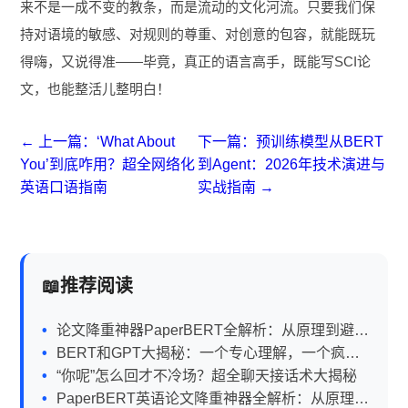
来不是一成不变的教条，而是流动的文化河流。只要我们保
持对语境的敏感、对规则的尊重、对创意的包容，就能既玩
得嗨，又说得准——毕竟，真正的语言高手，既能写SCI论
文，也能整活儿整明白！
← 上一篇：‘What About
下一篇：预训练模型从BERT
You’到底咋用？超全网络化
到Agent：2026年技术演进与
英语口语指南
实战指南 →
推荐阅读
论文降重神器PaperBERT全解析：从原理到避坑
指南
BERT和GPT大揭秘：一个专心理解，一个疯狂
输出
“你呢”怎么回才不冷场？超全聊天接话术大揭秘
PaperBERT英语论文降重神器全解析：从原理到