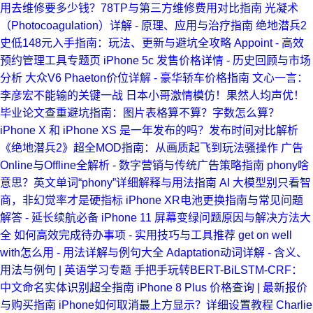
用去维修要多少钱？78TP与第三方维修费用对比指南
光凝术
（Photocoagulation）详解 - 原理、应用与治疗指南
绝地潜兵2
史低148元入手指南：玩法、更新与避坑全攻略
Appoint - 高效
预约管理工具专题页
iPhone 5c 发售价格详情 - 历史回顾与市场
分析
大众V6 Phaeton价位详解 - 豪华轿车价格指南
文心一言：
李彦宏不能输的关键一战
日本小哥激情模仿！果然人均声优！
毕业论文查重避坑指南：图片表格算不算？字数怎么算？
iPhone X 和 iPhone XS 是一年发布的吗？发布时间对比解析
《绝地潜兵2》超全MOD指南：从画质起飞到玩法骚操作
广告
Online与Offline全解析 - 数字营销与传统广告策略指南
phony啥
意思？英文单词“phony”详细解释与用法指南
AI 大模型别只看智
商，非幻觉率才是硬指标
iPhone XR电池更换指南与常见问题
解答 - 延长续航必备
iPhone 11 屏幕变绿问题原因与解决方法大
全
如何高效完成待办事项 - 实用技巧与工具推荐
get on well
with怎么用 - 用法详解与例句大全
Adaptation动词详解 - 含义、
用法与例句 | 英语学习专题
手把手玩转BERT-BiLSTM-CRF：
中文命名实体识别超全指南
iPhone 8 Plus 价格查询 | 最新报价
与购买指南
iPhone如何取消最上方显示？详细设置教程
Charlie