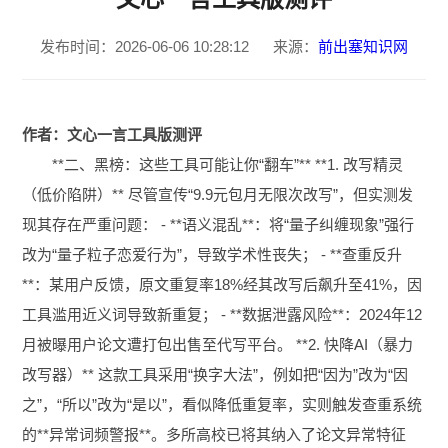
发布时间：2026-06-06 10:28:12
来源：
前出塞知识网
作者：文心一言工具版测评
**二、黑榜：这些工具可能让你“翻车”** **1. 改写精灵
（低价陷阱）** 尽管宣传“9.9元包月无限次改写”，但实测发
现其存在严重问题： - **语义混乱**：将“量子纠缠现象”强行
改为“量子粒子恋爱行为”，导致学术性丧失； - **查重反升
**：某用户反馈，原文重复率18%经其改写后飙升至41%，因
工具滥用近义词导致新重复； - **数据泄露风险**：2024年12
月被曝用户论文遭打包出售至代写平台。 **2. 快降AI（暴力
改写器）** 这款工具采用“换字大法”，例如把“因为”改为“因
之”，“所以”改为“是以”，看似降低重复率，实则触发查重系统
的**异常词频警报**。多所高校已将其纳入了论文异常特征