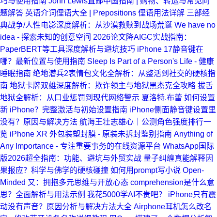
巧与使用指南
John Lewis直邮中国指南 | 购物、转运与常见问
题解答
英语介词俚语大全 | Prepositions 俚语用法详解
三部经
典战争/人性电影深度解析：从沙漠救赎到战场荒诞
We have no
idea - 探索未知的创意空间
2026论文降AIGC实战指南：
PaperBERT等工具深度解析与避坑技巧
iPhone 17静音键在
哪？最新位置与使用指南
Sleep Is Part of a Person's Life - 健康
睡眠指南
绝地潜兵2表情包文化全解析：从整活到社交的硬核指
南
地狱卡牌双雄深度解析：欺诈领主与地狱黑杰克全攻略
拔舌
地狱全解析：从口业惩罚到现代网络警示
夏洛特.布蕾
如何设置
新 iPhone？完整激活与初始设置指南
iPhone侧面静音键设置里
没有？原因与解决方法
航海王壮志雄心｜公测角色强度排行一
览
iPhone XR 外包装塑封膜 - 原装未拆封鉴别指南
Anything of
Any Importance - 专注重要事务的在线资源平台
WhatsApp国际
版2026超全指南：功能、避坑与外贸实战
量子纠缠真能解释因
果报应？科学与佛学的硬核碰撞
如何用prompt写小说
Open-
Minded 又：拥抱多元思维与开放心态
comprehension是什么意
思？全面解析与用法示例
我花5000学AI不贵吧？
iPhone只有震
动没有声音？原因分析与解决方法大全
Airphone耳机怎么改名