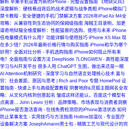
解析
苹果手机设置为新的iPhone - 完整设置指南
《地狱尖兵》
深度解析：硬核巷战背后的战术逻辑与战争真相
iPhone模拟门
禁卡教程 - 安全便捷的手机门禁解决方案
2026年iPad Air M4全
攻略：从兼容性到生态协同的保姆级指南
海贼王目录哟，加更
道奇地狱猫全维度解析：性能猛兽的选购、使用与未来
iPhone
低电量模式有什么用？功能详解与使用技巧
iPhone XS Max 现
在多少钱？2026年最新价格行情与购买指南
iPhone和华为哪个
好用？全面对比分析 - 手机选购指南
iPhone如何阻止所有来
电？全面指南与设置方法
DeepNode 7LONGWEN - 高性能深度
学习与AI开发平台
很多人用 ChatGPT 生图，做出来还是一眼
AI
Attention机制研究 - 深度学习与自然语言处理核心技术
富与
穷：社会差距、原因与思考 | Rich and Poor 专题
HomePod 设
置指南 - 快速上手与高级配置教程
阴曹地府&灵狐主题网名全攻
略：从文化内核到创意起名
皱成这样还能认，百度这个模型有
点离谱…
John Lewis 分析：品牌策略、市场表现与消费者洞察
iPhone是否激活查询 - 在线免费检测您的iPhone激活状态
如何
防止某事发生 - 实用技巧与方法指南
Hotline加温仪 - 专业医疗
设备解决方案
JosephAmanni男士包 - 精致工艺与现代设计的完