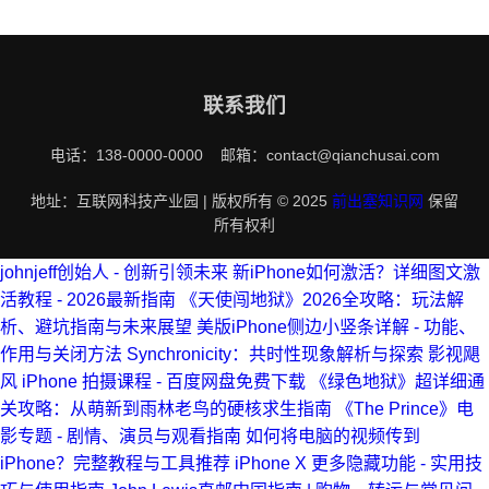
联系我们
电话：138-0000-0000 邮箱：contact@qianchusai.com
地址：互联网科技产业园 | 版权所有 © 2025
前出塞知识网
保留
所有权利
johnjeff创始人 - 创新引领未来
新iPhone如何激活？详细图文激
活教程 - 2026最新指南
《天使闯地狱》2026全攻略：玩法解
析、避坑指南与未来展望
美版iPhone侧边小竖条详解 - 功能、
作用与关闭方法
Synchronicity：共时性现象解析与探索
影视飓
风 iPhone 拍摄课程 - 百度网盘免费下载
《绿色地狱》超详细通
关攻略：从萌新到雨林老鸟的硬核求生指南
《The Prince》电
影专题 - 剧情、演员与观看指南
如何将电脑的视频传到
iPhone？完整教程与工具推荐
iPhone X 更多隐藏功能 - 实用技