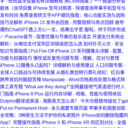
字 - 修改蓝牙设备名称详细教程
用Coze搭建了一个数据分析智
能体（含项目集
iPhone 型号对照表 - 快速查询苹果手机型号与
发布时间
免费录音转文字APP避坑指南：核心功能实测与选购
技巧全解析
iPhone 15 发布会回放 - 完整视频与亮点回顾
被夸
爆的ChatGPT遇上文心一言，结果出乎意
服啦，终于同步完成
✅
Panache音节 - 探索优雅与节奏的音乐语言
开源支付系统全
解析：从微信支付宝到区块链收款怎么选
如何扑灭火灾 - 安全
知识专题指南 | Put Fire Off
iPhone 13 系列摄像头详解 - 配置、
功能与拍摄技巧
慢性或反复性问题专题 - 理解、应对与管理
iPhone 12摄像头凸起吗？详细解析与使用建议
人口问题专题 -
全球人口挑战与可持续发展
从婚礼策划转行葬礼经纪：红白事
跨界背后的酸甜苦辣
Manipulate - Word文档高效处理与格式转
换工具专题
“What are they doing?”全网最接地气英语进行时入
门指南
iPhone 8 Plus 运行内存详解 - 规格、性能与使用体验
Dolphin翻译成英语 - 海豚英文怎么说？
今天也稳稳地接住了gpt
Put on Permanent Hold - 永久搁置专题页面
苹果手机相册加密
全攻略：3种原生方法守护你的私密照片
iPhone如何删除隐藏的
App？完整操作指南
iPhone X 和 iPhone XR 的区别对比 - 全面