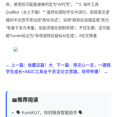
库，使用后可能直接被判定为“AI代写”。 **3. 海外工具
QuillBot（水土不服）** 虽然在国际学生中流行，但其英文逻
辑的中文改写常出现“西化句式”。如将“政府应加强监管”改为
“有鉴于多方考量，当局须强化规制举措”，不仅生硬，还可能
被Turnitin标记为“非母语特征疑似AI生成”。#论文降重
← 上一篇：收藏这篇！大
下一篇：用文心一言，一键搞
学生成长+AIGC工具全干货
定论文思路，导师夸爆！ →
推荐阅读
🗣 KumiKU7，你的随身智能助手 🗣