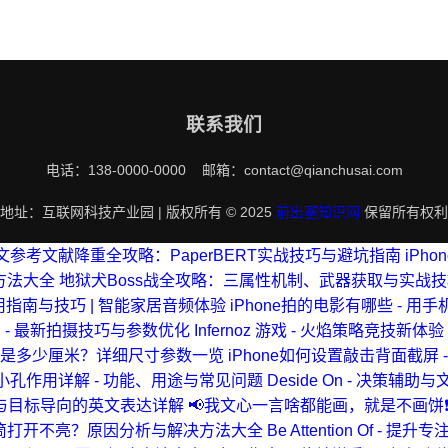
联系我们
电话：138-0000-0000 邮箱：contact@qianchusai.com
地址：互联网科技产业园 | 版权所有 © 2025
前出塞知识网
保留所有权利
文参考文献降重全攻略：PaperBERT实战技巧与避坑指南
iPh
方法大全
地狱犬Boss战全攻略：三属性机制、武器获取与实战
i 使用指南与技巧 | 智能家居音频体验
iPhone拍的电影有哪些 - 用
指南 - 最新拍摄技巧与参数优化
Infernoz 游戏 - 火焰策略竞技新体验
屏幕宽度是多少厘米？详细尺寸参数一览
iPhone如何设置敲击背面截屏 
面的小孔作用详解 - 功能、用途与常见问题
Deside On - 决策辅
：专注力与目标导向的英文表达详解
📢我文心一言啥都能画，就是不画饼❗
1手电筒打开不亮？原因分析与解决方法大全
Be Attention Of 