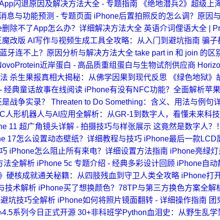
打开App闪退原因及解决方法大全 - 专题指南
《绝地潜兵2》超级上
新消息与功能预测 - 专题页面
iPhone后置拍照反的怎么调？原因
one删除不了App怎么办？详细解决方法大全
英语介词俚语大全 | Pre
王魔改版
AI写作与视频生成工具全攻略：从入门到避坑指南
骗子
one蓝牙连不上？原因分析与解决方法大全
take part in 和 joi
NovoProtein近岸蛋白 - 高品质重组蛋白与生物试剂供应商
Hori
用法
杀生果报真相大揭秘：从佛学因果到现代反思
《绿色地狱》
 - 经典童话故事在线阅读
iPhone有没有NFC功能？全面解析苹
还是战争实录？
Threaten to Do Something：含义、用法与例句
WAIC人形机器人与AI应用全解析：从GR-1到数字人，看懂未来科
one 11 超广角镜头详解 - 拍摄技巧与样张展示
这竟然是数字人？
one 17怎么设置动态壁纸？详细教程与技巧
iPhone最后一款LCD
技巧
iPhone怎么阻止所有来电？详细设置方法指南
iPhone亮
方法全解析
iPhone 5c 专题介绍 - 经典多彩设计回顾
iPhone
2》硬核成就通关秘籍：从四肢残血到守卫人类全攻略
iPhone
息与技术解析
iPhone买了想换颜色？78TP与第三方换色方案全解
+避坑技巧全解析
iPhone如何将照片镜面翻转 - 详细操作指南
团
4.5系列今日正式开源
30+非科班学Python血泪史：从野生