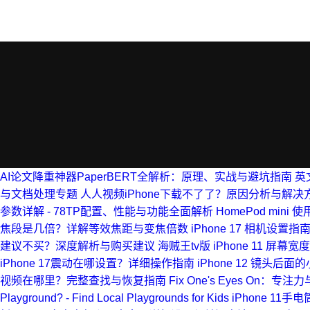
AI论文降重神器PaperBERT全解析：原理、实战与避坑指南
英
与文档处理专题
人人视频iPhone下载不了了？原因分析与解决
参数详解 - 78TP配置、性能与功能全面解析
HomePod min
焦段是几倍？详解等效焦距与变焦倍数
iPhone 17 相机设置
建议不买？深度解析与购买建议
海贼王tv版
iPhone 11 
iPhone 17震动在哪设置？详细操作指南
iPhone 12 镜头后
视频在哪里？完整查找与恢复指南
Fix One's Eyes On
Playground? - Find Local Playgrounds for Kids
iPhone 1