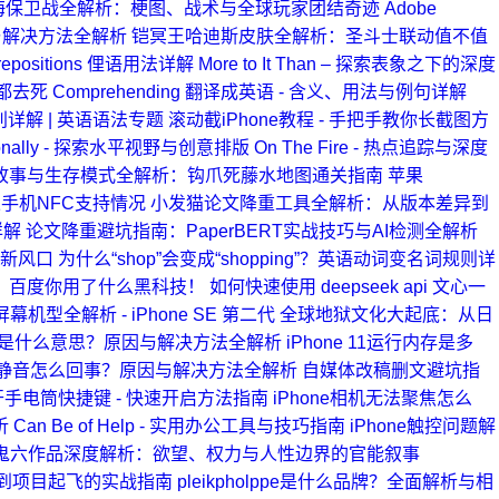
海保卫战全解析：梗图、战术与全球玩家团结奇迹
Adobe
与解决方法全解析
铠冥王哈迪斯皮肤全解析：圣斗士联动值不值
positions 俚语用法详解
More to It Than – 探索表象之下的深度
都去死
Comprehending 翻译成英语 - 含义、用法与例句详解
n 的区别详解 | 英语语法专题
滚动截iPhone教程 - 手把手教你长截图方
zonally - 探索水平视野与创意排版
On The Fire - 热点追踪与深度
故事与生存模式全解析：钩爪死藤水地图通关指南
苹果
果手机NFC支持情况
小发猫论文降重工具全解析：从版本差异到
详解
论文降重避坑指南：PaperBERT实战技巧与AI检测全解析
技新风口
为什么“shop”会变成“shopping”？英语动词变名词规则详
！百度你用了什么黑科技！
如何快速使用 deepseek api
文心一
屏幕机型全解析 - iPhone SE 第二代
全球地狱文化大起底：从日
绿灯是什么意思？原因与解决方法全解析
iPhone 11运行内存是多
自动静音怎么回事？原因与解决方法全解析
自媒体改稿删文避坑指
打开手电筒快捷键 - 快速开启方法指南
iPhone相机无法聚焦怎么
析
Can Be of Help - 实用办公工具与技巧指南
iPhone触控问题解
鬼六作品深度解析：欲望、权力与人性边界的官能叙事
乱学到项目起飞的实战指南
pleikpholppe是什么品牌？全面解析与相