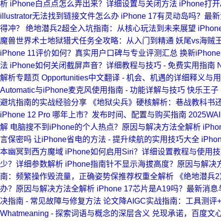
析
iPhone白点点怎么弄出来？详细设置与关闭方法
iPhone
illustrator无法找到链接文件怎么办
iPhone 17有灵动岛吗？最
得冲？
绝地潜兵2超全入坑指南：从核心玩法到未来展望
iPh
魔兽世界术士地狱猎犬任务全攻略：从入门到精通
妖尾vs海贼
iPhone 11评价如何？真实用户口碑与专业评测汇总
换新iPh
法
iPhone如何关闭截屏声音？详细教程与技巧 - 免费实用指南
解析专题页
Opportunities中文翻译 - 机会、机遇的详细释义与
Automatic与iPhone麦克风使用指南 - 功能详解与技巧
快乐王子
避坑指南的实战经验分享
《地狱尖兵》硬核解析：巷战教科书
iPhone 12 Pro 哪年上市？发布时间、配置与购买指南
2025
解
电脑搜不到iPhone的个人热点？原因与解决方法全解析
iPh
言保密吗
让iPhone省电的方法 - 提升续航的实用技巧大全
iPh
本幽冥到西方魔域
iPhone如何启用Siri？详细设置教程与使用
少？详细参数解析
iPhone指南针不显示海拔高度？原因与解决
南：频繁操作毁流量，正确姿势保推荐权重全解析
《绝地潜兵
办？原因与解决方法全解析
iPhone 17芯片是A19吗？最新消
决指南 - 常见故障与修复方法
论文降AIGC实战指南：工具测评
Whatmeaning - 探索词语与概念的深层含义
兑现承诺，百度文心