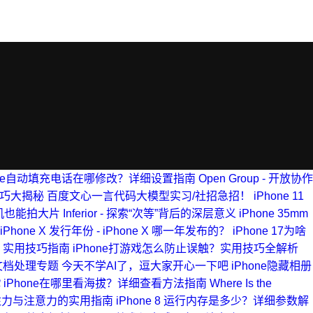
one自动填充电话在哪修改？详细设置指南
Open Group - 开放协作
技巧大揭秘
百度文心一言代码大模型实习/社招急招！
iPhone 11
手机也能拍大片
Inferior - 探索“次等”背后的深层意义
iPhone 35mm
iPhone X 发行年份 - iPhone X 哪一年发布的？
iPhone 17为啥
- 实用技巧指南
iPhone打游戏怎么防止误触？实用技巧全解析
助与文档处理专题
今天不学AI了，逗大家开心一下吧
iPhone隐藏相册
️
iPhone在哪里看海拔？详细查看方法指南
Where Is the
- 提升专注力与注意力的实用指南
iPhone 8 运行内存是多少？详细参数解