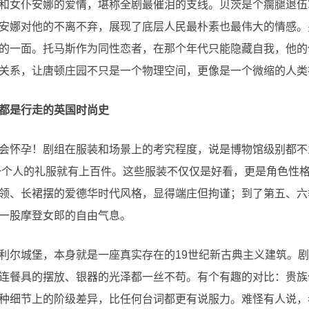
和女仆安娜的爱情，堪称全剧最催泪的支线。贝茨是个瘸腿退伍
安娜对他的不离不弃，展现了底层人民最朴素也最伟大的情感。
的一面。托马斯作为同性恋者，在那个年代只能隐藏自我，他的
关系，让唐顿庄园不只是一个物理空间，更像是一个微缩的人类
都是行走的英国时尚史
会怀孕！剧组在服装和场景上的考究程度，说是博物馆级别都不
丽一个人的礼服就有上百件。这些服装不仅仅是好看，更是角色性
领、长裙摆的爱德华时代风格，显得端庄但拘谨；到了第五、六
一股摩登女郎的自由气息。
利尔城堡，本身就是一座真实存在的19世纪新古典主义建筑。
连餐具的摆放、银器的光泽都一丝不苟。有个有趣的对比：贵族
种细节上的阶级差异，比任何台词都更有说服力。难怪有人说，