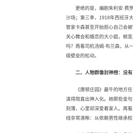
更绝的是，编剧朱利安·费
沙场；第三季，1918年西班牙
管家卡森甚至开始担心自己会被
关心舞会和婚恋的大小姐，蜕变
吗？再看司机汤姆·布兰森，从
级壁垒的松动。
二、人物群像封神榜：没有
《唐顿庄园》最牛的地方在
演得简直出神入化。她那些金句
刻薄，心里却深爱着家人。再看
线非常清晰：从依赖男性继承权