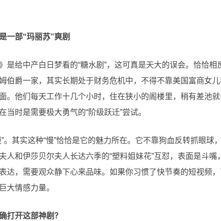
是一部“玛丽苏”爽剧
》是给中产白日梦看的“糖水剧”，这可真是天大的误会。恰恰相
姆伯爵一家，其实长期处于财务危机中，不得不靠美国富商女儿
面。他们每天工作十几个小时，住在狭小的阁楼里，稍有差池就
在当时是需要极大勇气的“阶级跃迁”尝试。
慢”。其实这种“慢”恰恰是它的魅力所在。它不靠狗血反转抓眼球
夫人和伊莎贝尔夫人长达六季的“塑料姐妹花”互怼，表面是斗嘴
表达，需要观众静下心来品味。如果你习惯了快节奏的短视频，可
巨大情感力量。
确打开这部神剧？