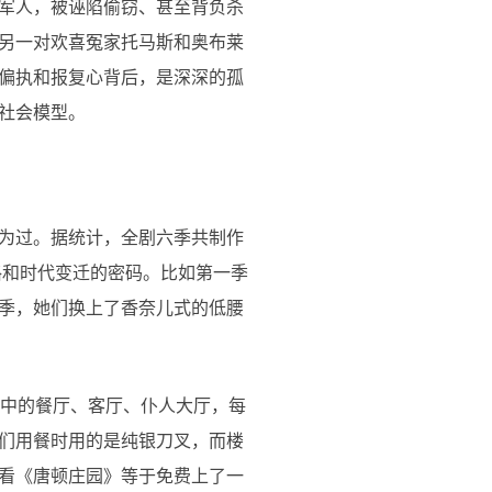
军人，被诬陷偷窃、甚至背负杀
另一对欢喜冤家托马斯和奥布莱
偏执和报复心背后，是深深的孤
社会模型。
为过。据统计，全剧六季共制作
格和时代变迁的密码。比如第一季
季，她们换上了香奈儿式的低腰
剧中的餐厅、客厅、仆人大厅，每
们用餐时用的是纯银刀叉，而楼
看《唐顿庄园》等于免费上了一