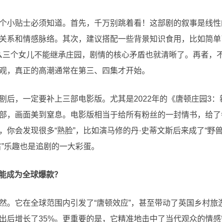
个小贴士必须知道。首先，千万别跳着看！这部剧的叙事是线性
关系和情感脉络。其次，建议搭配一些背景知识食用，比如简单
为什么三个女儿不能继承庄园，剧情的核心矛盾也就清晰了。再者
观，真正的高潮通常在第三、四集才开始。
剧后，一定要补上三部电影版。尤其是2022年的《唐顿庄园3
部，画面美到窒息。电影版相当于给所有粉丝的一封情书，给了
你会发现很多“熟脸”，比如演马修的丹·史蒂文斯后来成了“野兽
古”乐趣也是追剧的一大彩蛋。
它能成为全球爆款？
然。它在全球范围内引发了“唐顿效应”，甚至带动了英国乡村旅
出后增长了35%。更重要的是，它精准地击中了当代观众的情