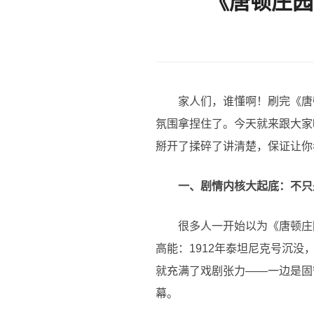
《唐顿庄园
家人们，谁懂啊！刷完《唐
氛围拿捏住了。今天就来跟大家
掰开了揉碎了讲清楚，保证让你看
一、剧情内核大起底：不只
很多人一开始以为《唐顿庄
高能：1912年泰坦尼克号沉
就充满了戏剧张力——一边是固
幕。