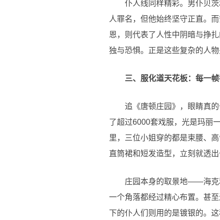
仆人线同样精彩。男仆贝茨
人罪名，但他始终坚守正直。而
恩，则代表了人性中阴暗与挣扎
独与恐惧。正是这些复杂的人物
三、服化道天花板：每一帧
追《唐顿庄园》，眼睛真的
了超过6000套戏服，光是玛
里，三位小姐穿的都是束腰、高
直筒裙和短发造型，立刻就透出
庄园本身的取景地——海克
一个角落都经过精心布置。甚至
下的仆人们则用的是镀银的。这