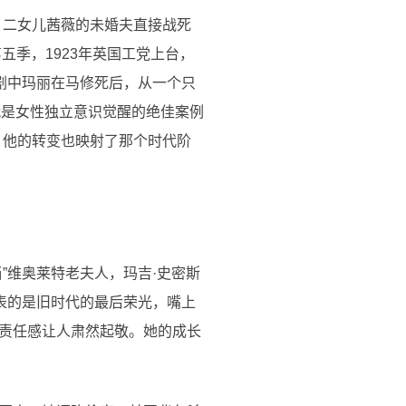
，二女儿茜薇的未婚夫直接战死
五季，1923年英国工党上台，
剧中玛丽在马修死后，从一个只
就是女性独立意识觉醒的绝佳案例
，他的转变也映射了那个时代阶
”维奥莱特老夫人，玛吉·史密斯
表的是旧时代的最后荣光，嘴上
责任感让人肃然起敬。她的成长