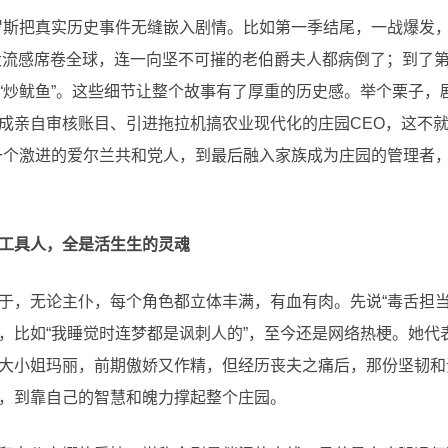
罗斯把真实历史事件无缝嵌入剧情。比如第一季结尾，一战爆发
大流感席卷全球，连一向坚不可摧的老伯爵夫人都病倒了；到了第
“炒鱿鱼”。这些细节让整个故事有了厚重的历史感。举个栗子，
成亲自审核账目、引进拖拉机搞农业现代化的庄园CEO，这不
一个激进的爱尔兰共和党人，到最后融入家族成为庄园的管理者
工具人，全是活生生的灵魂
于，无论主仆，每个角色都立体丰满，有血有肉。先说“毒舌担当
，比如“我睡觉时连梦都是讽刺人的”，至今还是网络热梗。她代
大小姐玛丽，前期傲娇又作精，但经历丧夫之痛后，那份坚韧和
，到靠自己的智慧和魄力撑起整个庄园。