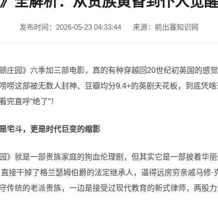
》全解析：从贵族黄昏到仆人觉
发布时间：2026-05-23 04:33:44
来源：前出塞知识网
顿庄园》六季加三部电影，真的有种穿越回20世纪初英国的感
唠唠这部被无数人封神、豆瓣均分9.4+的英剧天花板，到底凭
完直呼“绝了”！
是宅斗，更是时代巨变的缩影
园》就是一部贵族家庭的狗血伦理剧，但其实它是一部披着华丽
没，直接干掉了格兰瑟姆伯爵的法定继承人，逼得远房穷亲戚马修
守传统的老派贵族，一边是接受过现代教育的新式律师，两股力