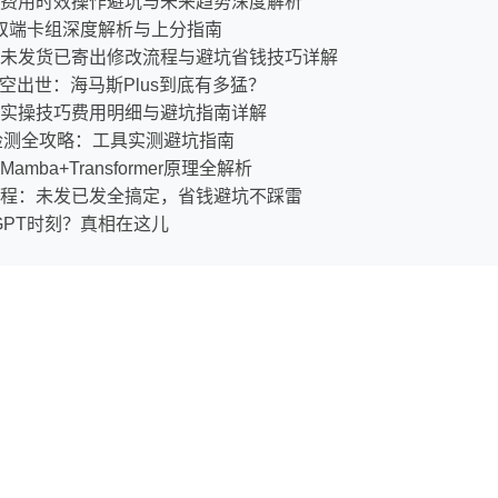
费用时效操作避坑与未来趋势深度解析
王双端卡组深度解析与上分指南
未发货已寄出修改流程与避坑省钱技巧详解
横空出世：海马斯Plus到底有多猛？
实操技巧费用明细与避坑指南详解
写检测全攻略：工具实测避坑指南
ba+Transformer原理全解析
程：未发已发全搞定，省钱避坑不踩雷
GPT时刻？真相在这儿