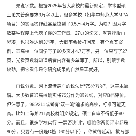
先说字数。根据2025年各大高校的最新规定，学术型硕
士论文普遍要求3万字以上，很多学校（如华中师范大学MPA
项目）的实际操作线甚至拉到了3.5万-4万字。为啥？因为字
数某种程度上代表了你的工作量。27页的论文，就算排版再
紧凑，也很难达到3万字，大概率会被打回来。有个真实案
例，某高校一位同学写了80多页才4.7万字，另一位只写了27
页，光看页数就知道后者内容有多单薄了。所以，别跟字数
较劲，把它看作是你研究成果的自然呈现就好。
再说分数。网上流传最广的说法是“75分万岁”，这基本靠
谱。大多数普通高校确实将75分作为通过线，对应B档评价。
但注意了，985/211或者有“双一流”追求的高校，标准可能更
高。比如上海某211高校就明文规定，硕士盲审不得低于80
分。而且，很多学校实行“一票否决制”，哪怕你两份评审都是
80分，只要有一份是D档（60分以下），你就得延期。教育部