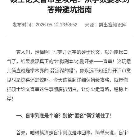
答辩避坑指南
发布时间：2026-05-12 13:59:52
来源：前出塞知识网
家人们，谁懂啊！写完几万字的硕士论文，以为能松口
气了，结果发现真正的“地狱副本”才刚开始——盲审！这玩意
儿简直就是学术界的“薛定谔的猫”，你永远不知道打开评审意
见时是惊喜还是惊吓。今天这篇超详细保姆级攻略，就带你
把硕士论文盲审这件事彻底扒明白，让你少走弯路，稳稳上
岸！
一、盲审到底是个啥？别被“匿名”俩字唬住了！
首先，咱得搞清楚盲审到底是咋回事。简单来说，盲审