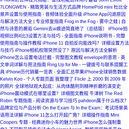
7LONGWEN - 精致男装与生活方式品牌
HomePod mini 杜比全
景声设置与使用指南 - 音频体验全面升级
iPhone App闪退原因
与解决方法大全 | 专业修复指南
Frog in the Fog - 雾中之蛙 | 自
然与诗意的邂逅
Gemini去ai痕迹简直绝了（总结版）
iPhone拍
视频比例4比3设置方法与技巧 - 全面指南
iPhone说明书 - 完整
使用指南与操作教程
iPhone 11 自拍反向能改吗？详细设置方法
与技巧
iPhone相机权限突然没了？原因与解决方法全解析
iPhone怎么设置电话拦截 - 完整图文教程
envelope的意思 - 英
文单词详解与用法指南
Ring Up for Me - 一键拨号与联系提醒工
具
iPhone历代销量一览表 - 全面汇总苹果iPhone全球销售数据
Kelvin Koo - 个人专题页面
我整理了 Flickr 上 2000 到 2009 年
的照片
全球地狱观大起底：从肉体酷刑到精神折磨的演变史
iPhone震动模式在哪里设置？详细图文教程
牛津树 The Red
Robin 专题指南 - 阅读资源与学习技巧
pahdeon属于什么档次？
品牌定位与产品分析
On the Exam 与 In the Exam：考试场景英
语用法详解
iPhone 11怎么打开超广角？详细操作指南
Mini
Coopers 专题 - 经典迷你小车的魅力世界
iPhone怎么强制重