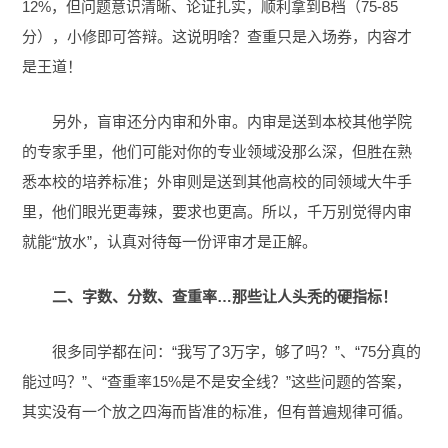
12%，但问题意识清晰、论证扎实，顺利拿到B档（75-85
分），小修即可答辩。这说明啥？查重只是入场券，内容才
是王道！
另外，盲审还分内审和外审。内审是送到本校其他学院
的专家手里，他们可能对你的专业领域没那么深，但胜在熟
悉本校的培养标准；外审则是送到其他高校的同领域大牛手
里，他们眼光更毒辣，要求也更高。所以，千万别觉得内审
就能“放水”，认真对待每一份评审才是正解。
二、字数、分数、查重率…那些让人头秃的硬指标！
很多同学都在问：“我写了3万字，够了吗？”、“75分真的
能过吗？”、“查重率15%是不是安全线？”这些问题的答案，
其实没有一个放之四海而皆准的标准，但有普遍规律可循。