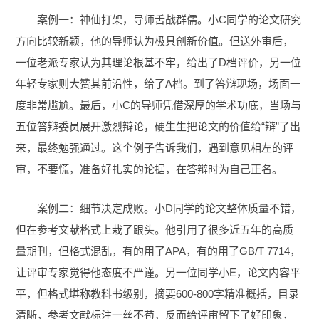
案例一：神仙打架，导师舌战群儒。小C同学的论文研究
方向比较新颖，他的导师认为极具创新价值。但送外审后，
一位老派专家认为其理论根基不牢，给出了D档评价，另一位
年轻专家则大赞其前沿性，给了A档。到了答辩现场，场面一
度非常尴尬。最后，小C的导师凭借深厚的学术功底，当场与
五位答辩委员展开激烈辩论，硬生生把论文的价值给“辩”了出
来，最终勉强通过。这个例子告诉我们，遇到意见相左的评
审，不要慌，准备好扎实的论据，在答辩时为自己正名。
案例二：细节决定成败。小D同学的论文整体质量不错，
但在参考文献格式上栽了跟头。他引用了很多近五年的高质
量期刊，但格式混乱，有的用了APA，有的用了GB/T 7714，
让评审专家觉得他态度不严谨。另一位同学小E，论文内容平
平，但格式堪称教科书级别，摘要600-800字精准概括，目录
清晰，参考文献标注一丝不苟，反而给评审留下了好印象，