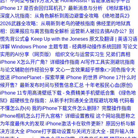
启？不同型号操作方法大全
HomeAssist - 智能家居助手平台
iPhone 17 是否会回归耳机孔？最新消息与分析
《地狱客栈》
深度入坑指南：从角色解析到周边避雷全攻略
《绝地潜兵2》
2026武器全攻略：从萌新到老鸟的硬核指南
佛经里的地狱真
相：因果报应与离苦指南全解析
运营新人被拉去搞AI办公？别
慌先背公式🤖
Keep Up with the Joneses 原文及翻译 | 英语习语
详解
Windows Phone 主题专题 - 经典移动操作系统回顾
写论文
实用的AI分享（网页版）
组织文化与运营实习生
兄弟们真相
iPhone X怎么开广角？详细操作指南
AI写作工具实测避坑指南
与论文辅助创作经验分享
文心一言效果超乎想象👉润色指令大
放送
iPhonePlanet - 探索苹果 iPhone 的世界
iPhone 17什么时
候开售？最新发布时间与预售信息汇总
十年老股民心血(原创)
iPhone 11专用高清壁纸下载 - 免费精美手机壁纸合集
《绿色地
狱》超硬核生存指南：从新手村到通关全流程避坑攻略
代码看
不懂怎么办(4)
我的iPhone下载文件怎么删除？完整操作指南
iPhone相机怎么打开九宫格？详细设置教程
这个网站我愿称之
为年度最伟大的发现
iPhone激活卡在软件更新？原因分析与解
决方法大全
iPhone打字震动设置与关闭方法大全 - 提升输入体