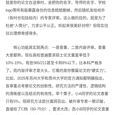
就是你的论文在送审时，会把你的名字、导师的名字、学校
logo等所有能暴露身份的信息统统删掉，然后随机发给校外
（有时也包括校内）的专家评审。这么做的目的，就是为了
杜绝“人情分”，力求公平公正。听起来很美好对吧？但现实往
往比理想骨感得多。
核心功能其实就两点：一是查重，二是内容评审。查重
大家都熟，现在高校普遍要求硕士论文重复率低于
10%-15%，有些985/211甚至卡到8%以下，比本科严格多
了。而内容评审才是大头，它看的是你整篇论文的“硬实力”。
比如，2025年苏州大学和贵州大学的官方通知都明确指出，
盲审重点考察论文的创新性、研究方法的严谨性、逻辑结构
的清晰度以及结论的有效性。举个栗子，小A同学的论文查重
只有5%，但研究方法部分漏洞百出，被外审专家一眼识破，
直接给了C档（60-75分），要求大改；而小B同学的论文查重