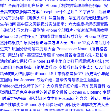
样？全面评测与用户反馈
iPhone手机数据管理与备份指南 - 安
全高效的数据解决方案
Josephine什么意思？名字含义、起源与
文化背景详解
《地狱火车》深度解析：法医周方的无限流恐怖
生存指南
高中语文阅读提分实战指南：六大维度拆解答题套路
与避坑技巧
怎样一键删除iPhone全部照片 - 快速清理相册教程
iPhone 12 尺寸多大？详细参数与屏幕尺寸介绍
iPhone电池突
然掉电很快？原因分析与解决方法大全
iPhone 12别人电话打不
进来？原因分析与解决方法大全
Possessive Noun（所有格名
词）用法详解 - 英语语法专题
iPhone最省电设置方法 - 延长电
池续航的实用技巧
iPhone 11手电筒自动打开问题解决方法 | 常
见原因与修复指南
《绝地潜兵2》支援兵包超全指南：从入门到
精通的6大维度解析
iPhone 4S上市价格是多少？历史售价与配
置回顾
Joe Johnson 专题介绍 - 篮球传奇与职业生涯回顾
Phideon是什么牌子的车？大众辉昂详细介绍 - 汽车品牌百科
地
狱把妹王角色名字背后的神话梗全解析
Clothes & Clothing 专题
- 时尚穿搭指南与服装知识
女生用Poseidon的含义 - 神话、象征
与个性解读
新iPhone收不到验证码？原因分析与解决方法大全
iPhone防丢神技大揭秘：查找功能这样用才最香
John Elliott