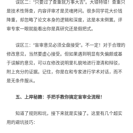
误区二：“只要过了查重就万事大吉”。大错特错！查重只
是技术性筛查，内容评审才是灵魂拷问。很多同学花大价钱
降重，却忽略了论文本身的逻辑和深度，这是本末倒置。评
审专家一眼就能看出你是真研究还是假把式。
误区三：“盲审意见必须全盘接受”。不一定！对于合理的
修改意见，当然要虚心接受。但如果遇到明显有失偏颇或基
于误解的意见，可以在修改说明里礼貌地进行澄清和辩驳，
附上充分的证据。记住，你是在和专家进行学术对话，而不
是无条件服从。
五、上岸秘籍：手把手教你搞定盲审全流程！
知道了规则和坑，接下来就是实操了。这里有几个超实
用的避坑技巧：