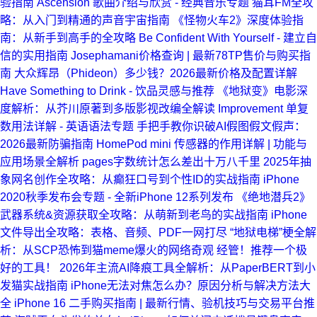
验指南
Ascension 歌曲介绍与欣赏 - 经典音乐专题
猫耳FM全攻
略：从入门到精通的声音宇宙指南
《怪物火车2》深度体验指
南：从新手到高手的全攻略
Be Confident With Yourself - 建立自
信的实用指南
Josephamani价格查询 | 最新78TP售价与购买指
南
大众辉昂（Phideon）多少钱？2026最新价格及配置详解
Have Something to Drink - 饮品灵感与推荐
《地狱变》电影深
度解析：从芥川原著到多版影视改编全解读
Improvement 单复
数用法详解 - 英语语法专题
手把手教你识破AI假图假文假声：
2026最新防骗指南
HomePod mini 传感器的作用详解 | 功能与
应用场景全解析
pages字数统计怎么差出十万八千里
2025年抽
象网名创作全攻略：从癫狂口号到个性ID的实战指南
iPhone
2020秋季发布会专题 - 全新iPhone 12系列发布
《绝地潜兵2》
武器系统&资源获取全攻略：从萌新到老鸟的实战指南
iPhone
文件导出全攻略：表格、音频、PDF一网打尽
“地狱电梯”梗全解
析：从SCP恐怖到猫meme爆火的网络奇观
经管！推荐一个极
好的工具！
2026年主流AI降痕工具全解析：从PaperBERT到小
发猫实战指南
iPhone无法对焦怎么办？原因分析与解决方法大
全
iPhone 16 二手购买指南 | 最新行情、验机技巧与交易平台推