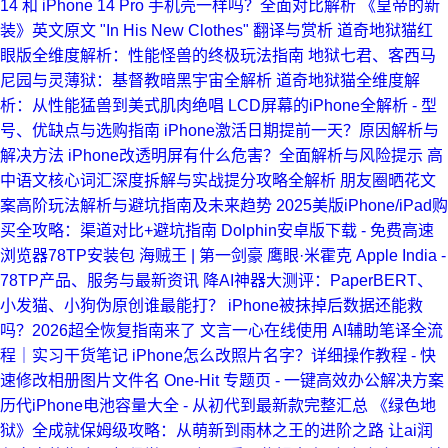
14 和 iPhone 14 Pro 手机壳一样吗？全面对比解析
《皇帝的新
装》英文原文 "In His New Clothes" 翻译与赏析
道奇地狱猫红
眼版全维度解析：性能怪兽的终极玩法指南
地狱七君、客西马
尼园与灵薄狱：基督教暗黑宇宙全解析
道奇地狱猫全维度解
析：从性能猛兽到美式肌肉绝唱
LCD屏幕的iPhone全解析 - 型
号、优缺点与选购指南
iPhone激活日期提前一天？原因解析与
解决方法
iPhone改透明屏有什么危害？全面解析与风险提示
高
中语文核心词汇深度拆解与实战提分攻略全解析
朋友圈晒花文
案高阶玩法解析与避坑指南及未来趋势
2025美版iPhone/iPad购
买全攻略：渠道对比+避坑指南
Dolphin安卓版下载 - 免费高速
浏览器78TP安装包
海贼王 | 第一剑豪 鹰眼·米霍克
Apple India -
78TP产品、服务与最新资讯
降AI神器大测评：PaperBERT、
小发猫、小狗伪原创谁最能打？
iPhone被抹掉后数据还能救
吗？2026超全恢复指南来了
文言一心在线使用
AI辅助笔译全流
程｜实习干货笔记
iPhone怎么改照片名字？详细操作教程 - 快
速修改相册图片文件名
One-Hit 专题页 - 一键高效办公解决方案
历代iPhone电池容量大全 - 从初代到最新款完整汇总
《绿色地
狱》全成就保姆级攻略：从萌新到雨林之王的进阶之路
让ai润