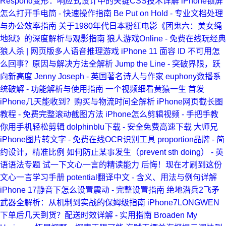
Respond变形：响应式设计中的关键CSS技术详解
iPhone锁屏
怎么打开手电筒 - 快速操作指南
Be Put on Hold - 专业文档处理
与办公效率指南
关于1980年代日本粉红电影《团鬼六：美女绳
地狱》的深度解析与观影指南
狼人游戏Online - 免费在线玩经典
狼人杀 | 网页版多人语音推理游戏
iPhone 11 面容 ID 不可用怎
么回事？原因与解决方法全解析
Jump the Line - 突破界限，跃
向新高度
Jenny Joseph - 英国著名诗人与作家
euphony数播系
统破解 - 功能解析与使用指南
一个视频细看黄猿一生
首发
iPhone几天能收到？购买与物流时间全解析
iPhone网页截长图
教程 - 免费完整滚动截图方法
iPhone怎么剪辑视频 - 手把手教
你用手机轻松剪辑
dolphinblu下载 - 安全免费高速下载
大师兄
iPhone图片转文字 - 免费在线OCR识别工具
proportion品牌 - 简
约设计，精准比例
如何防止某事发生（prevent sth doing） - 英
语语法专题
试一下文心一言的精读能力
后悔！现在才刷到这份
文心一言学习手册
potential翻译中文 - 含义、用法与例句详解
iPhone 17静音下怎么设置震动 - 完整设置指南
绝地潜兵2飞矛
武器全解析：从机制到实战的保姆级指南
iPhone7LONGWEN
下单后几天到货？配送时效详解 - 实用指南
Broaden My