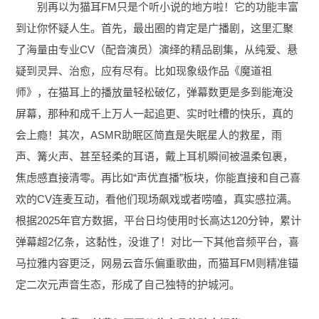
别再以为猫耳FM只是个听小说的地方啦！它的功能丰富
到让你怀疑人生。首先，最出圈的肯定是广播剧，这里汇聚
了海量由专业CV（配音演员）演绎的精品剧集，从纯爱、悬
疑到灵异、治愈，应有尽有。比如现象级作品《魔道祖
师》，在猫耳上的播放量轻松破亿，弹幕数更是多到能淹没
屏幕，那种和成千上万人一起追更、实时吐槽的快乐，真的
会上瘾！其次，ASMR助眠区简直是失眠星人的救星，雨
声、篝火声、甚至轻柔的耳语，戴上耳机瞬间被温柔包裹，
焦虑感直接清零。再比如“声优直播”板块，你能直接和自己喜
欢的CV连麦互动，看他们现场飙戏或者唠嗑，真实感拉满。
根据2025年官方数据，平台日均使用时长高达120分钟，累计
弹幕超2亿条，这黏性，没谁了！对比一下其他音频平台，喜
马拉雅内容更泛，网易云音乐偏重歌曲，而猫耳FM则精准锚
定二次元声音生态，形成了自己独特的护城河。