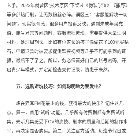
入手。2022年就曾因“技术原因”下架过《伪装学渣》《撒野》
等多部热门剧，让无数粉丝心碎。误区三：“客服能解决一切
问题”。现实很骨感，很多用户投诉反映，遇到未成年误充
值、账号异常等问题时，客服流程繁琐，需要提供大量证明
材料，处理周期长。比如有位家长的孩子偷偷花了100元买钻
石，申请退款时被要求提供监控视频等几乎不可能拿到的证
据，最后不了了之。所以，务必保管好自己的账号密码，开
启青少年模式，并定期检查支付记录，防患于未然。
五、选购避坑技巧：如何聪明地为爱发电？
想在猫耳FM花最少的钱，获得最大的快乐？记住这几
点。第一，善用“试听”功能。几乎所有付费剧都有免费试听
集，先听几集感受下CV的演技、剧本的质量和后期的制作水
平，再决定是否购买。第二，关注官方活动。每逢节假日或