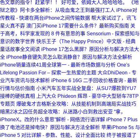
色文章的指令！赶紧学！！
好可爱，依姆大人,哈哈哈哈。
《地
狱之歌》阿卡多全解析：从吸血鬼之王到最强打工人
iPhone对
传教程 - 快速在两台iPhone之间传输数据
帮大家试过了，讯飞
星火真不孬
澳门买iPhone 17需要什么条件？最新购买指南
关
于高考，科学家发现的 8 件有意思的事
Sensorium - 探索感知与
意识的数字世界
快乐王子（The Happy Prince）中文版 - 经典
童话故事全文阅读
iPhone 17怎么黑屏？原因分析与解决方法大
全
iPhone静音键失灵怎么取消静音？原因与解决方法全解析
iPhone销量连续41周全球第一 - 最新市场数据与分析
One's
Lifelong Passion For – 探索一生热爱的主题
大众DhiDeon - 专
业汽车资讯与技术解析
iPhone 6 16G 二手回收价格查询 - 最新
行情与估价指南
小米汽车五年实战全复盘：从SU7爆款到YU7
接棒的硬核真相
上汽大众 Phideon 辉昂 - 豪华中大型轿车78TP
专题页
爆破鬼才吉格斯全攻略：从技能机制到高端局实战技巧
暗黑2冰之囚任务超全攻略：从迷路小白到救出安亚
“拿，
iPhoneX。改的什么意思”解析 - 网络流行语详解
iPhone 7 Plus
换了电池还是掉电快？原因与解决方法全解析
苹果iPhone 5s 与
iPhone 5 对比详解 - 参数、性能、设计全面比较
终于被报道了