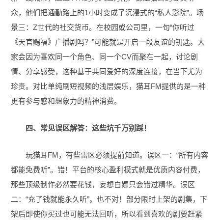
众，他们把通勤路上的1小时变成了沉浸式的“私人影院”。场
景三：Z世代的社交货币。在校园或公司里，一句“你听过
《天官赐福》广播剧吗？”可能就是开启一段友谊的钥匙。大
家会因为喜欢同一个角色、同一个CV而聚在一起，讨论剧
情、分享感受，这种基于共同爱好的深度连接，在当下尤为
珍贵。对比单纯刷短视频的浅层娱乐，猫耳FM提供的是一种
更有参与感和想象力的精神消费。
四、常见误区解答：这些坑千万别踩！
玩猫耳FM，有些雷区必须提前知道。误区一：“所有内容
都能免费听”。错！平台的核心盈利模式就是优质内容付费，
那些顶级制作必然要花钱，妄想白嫖只会错过精华。误区
二：“充了钱就能永久听”。也不对！部分限时上架的剧集，下
架后即使你买过也可能无法回听，所以看到喜欢的剧要赶紧