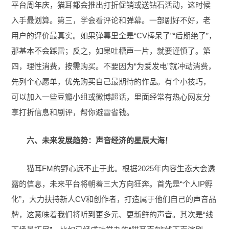
平台周年庆，猫耳都会推出打折促销或送钻石活动，这时候
入手最划算。第三，学会看评论和弹幕。一部剧好不好，老
用户的评价最真实。如果弹幕里全是“CV棒呆了”“后期绝了”，
那基本不会踩雷；反之，如果吐槽声一片，就要谨慎了。第
四，理性消费，按需购买。不要因为“为爱发电”就冲动消费，
先列个心愿单，优先购买自己最期待的作品。有个小技巧，
可以加入一些豆瓣小组或微博超话，里面经常有热心网友分
享打折信息和剧评，帮你避雷省钱。
六、未来发展趋势：声音经济的星辰大海！
猫耳FM的野心远不止于此。根据2025年内容生态大会透
露的信息，未来平台将朝着三大方向狂奔。首先是“个人IP孵
化”，大力扶持新人CV和创作者，打造属于他们自己的声音品
牌，这意味着我们将听到更多元、更新鲜的声音。其次是“线