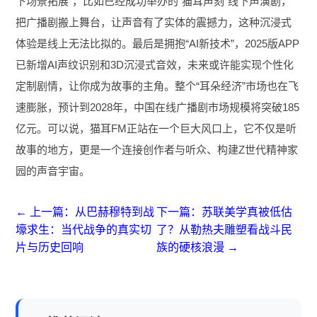
下场景拓展”，比如已经成功举办的“猫耳声刻”线下声演剧，
把广播剧搬上舞台，让声音有了实体的震撼力，这种沉浸式
体验是线上无法比拟的。最后是拥抱“AI新技术”，2025版APP
已新增AI声纹识别和3D沉浸式音效，未来或许能实现个性化
定制剧情，让你成为故事的主角。整个“耳朵经济”市场也在飞
速膨胀，预计到2028年，中国在线广播剧市场规模将突破185
亿元。可以说，猫耳FM正站在一个巨大风口上，它不仅是听
故事的地方，更是一个连接创作者与听众、构建Z世代精神家
园的声音宇宙。
← 上一篇：从巴赫穆特到战
下一篇：苏联美学真被低估
壕求生：当代战争的真实切
了？从勒热夫雕塑看战斗民
片与历史回响
族的硬核浪漫 →