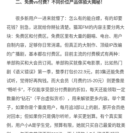
二、免费vs付费？不同价位产品体验大揭秘！
很多新用户一进来就懵了：怎么有的能白嫖，有的却要
花钱？别急，这就给你掰扯清楚。猫耳FM的内容主要分两大
块：免费区和付费区。免费区里有大量的翻唱、电台、用户
自制内容，足够你日常消遣。但真正的大制作、顶级IP改编
的广播剧，基本都在付费区。目前主流的付费模式有两种：
单部购买和大会员订阅。单部购买就像买电影票，比如热门
剧《语义错误》第一季，整季打包价22.9元，前3集还能免费
试听，觉得好再掏钱。而大会员（月费约15-20元）则更像是
“畅听卡”，不仅能享受部分付费剧的折扣，每天还能领取一定
数量的“钻石”（平台虚拟货币），用来解锁更多内容。举个栗
子，如果你是个重度用户，每月追3部以上的剧，那开会员绝
对回本；但如果你只是偶尔听听，单买更划算。有个真实案
例，用户小A是学生党，预算有限，她就只买自己最爱的耽美