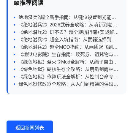
推荐阅读
绝地潜兵2超全新手指南：从键位设置到光能族
N10通关秘籍
《绝地潜兵2》2026武器全攻略：从萌新到老鸟
的硬核指南
《绝地潜兵2》进不去？超全避坑指南+实战解决
方案
《绝地潜兵2》超全入坑指南：从武器选择到战
术配合一网打尽
《绝地潜兵2》超全MOD指南：从画质起飞到玩
法骚操作
《地狱电影院》生存指南：赎死券、诅咒物与恐
怖片通关秘籍
《绿色地狱》圣火令Mod全解析：从绳子自由到
联机避坑指南
《绿色地狱》硬核生存全攻略：从萌新到雨林老
炮的进阶之路
《绿色地狱》作弊玩法全解析：从控制台命令到
修改器使用指南
绿色地狱修改器全攻略：从入门到精通的保姆级
指南
返回新闻列表