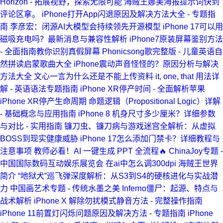
Horizon - 拓展视野，探索无限可能
海贼王娜美海报提示词快到
评论区拿。
iPhone打开App闪退原因及解决方法大全 - 专题指
南
李彦宏：闭源AI大模型会持续领先开源模型
iPhone 17可以用
磁吸充电吗？最新消息与兼容性解析
iPhone7原装屏幕鉴别方法
- 全面指南教你识别真假屏幕
Phonicsong歌完整版 - 儿童英语自
然拼读启蒙歌曲大全
iPhone震动声音怪怪的？原因分析与解决
方法大全
文心一言为什么还是不能上传资料
it, one, that 用法详
解 - 英语语法专题指南
iPhone XR停产时间 - 全面解析苹果
iPhone XR停产生命周期
命题逻辑（Propositional Logic）详解
- 基础概念与应用指南
iPhone 8 机身尺寸多少厘米？详细参数
与对比 - 实用指南
镰刀虫、镰刀病与游戏迷宫全解析：从虚拟
BOSS到现实健康威胁
iPhone 17怎么添加门禁卡？详细教程与
注意事项
教师必看！AI 一键生成 PPT 全流程🔥
ChinaJoy专题 -
中国国际数码互动娱乐展览会
在ai中怎么调300dpi
海贼王世界
简介
“地狱犬”巡飞弹深度解析：从S3到S4的硬核进化与实战潜
力
中国画艺术专题 - 传统水墨之美
Inferno僵尸：起源、特点与
战术解析
iPhone X 解除勿扰模式静音方法 - 完整操作指南
iPhone 11前置灯闪烁问题原因及解决方法 - 专题指南
iPhone