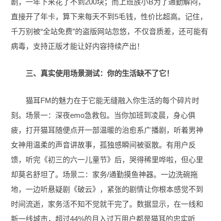
剧，一年下来花了不到200块；而上班族小B为了通勤解闷，
直接开了年卡，算下来每天不到5毛钱，性价比超高。记住，
千万别被“全站免费”的盗版网站忽悠，不仅音质差，还可能有
病毒，支持正版才能让好内容持续产出！
三、真实使用场景测试：你的生活缺不了它！
猫耳FM的魅力在于它能无缝融入你生活的每个碎片时
刻。场景一：深夜emo急救包。当你加班到凌晨，身心俱
疲，打开猫耳随便点开一部温暖的治愈系广播剧，听着男神
女神用温柔的声音讲故事，孤独感瞬间被驱散。有用户反
馈，听完《初三的六一儿童节》后，哭得稀里哗啦，但心里
却莫名舒坦了。场景二：家务/通勤摸鱼神器。一边洗碗拖
地，一边听悬疑剧《破云》，紧张的剧情让你根本感觉不到
时间流逝，家务活不知不觉就干完了。数据显示，在一线和
新一线城市，超过44%的月入过万用户都是猫耳的忠实听