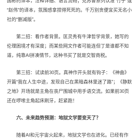
国彬的译本，注释详细、语言流畅；克苏鲁系列认准“竹子”或
“赵伟”的译本，氛围感拿捏得死死的。千万别贪便宜买无名小
社的“删减版”。
第二招：看作者背景。匡灵秀有牛津哲学背景，她写的
伦理困境才有深度；而某些网文作者可能连但丁是谁都不知
道，纯靠AI拼凑情节，这种书买了就是交智商税。
第三招：试读前30页。真神作开头就有钩子：《神曲》
开篇“我在人生中途，发现自己在黑暗森林里迷了路”；《静默
之地》开场就是主角在丧尸围城中用手语交流。如果前30页
还在啰嗦主角起床刷牙，赶紧跑！
六、未来趋势预测：地狱文学要变天了？
随着AI和元宇宙火起来，地狱文学也在进化。已经有作