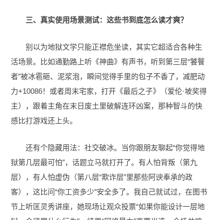
三、真实使用场景测试：这些书到底怎么读才爽？
别以为地狱文学只能正襟危坐读，其实它超适合各种生
活场景。比如通勤路上听《神曲》有声书，听到第三层“饕餮
者”被冰雹砸、泥浆泡，瞬间觉得手里的包子不香了，减肥动
力+10086！或者周末宅家，打开《最后之子》（爱伦·坡奖得
主），跟着主角在末日废土里破解连环凶案，那种智斗的快
感比打游戏还上头。
还有个隐藏用法：社交破冰。当你跟朋友聊起“你觉得地
狱第几层最可怕”，话题立马就打开了。有人怕背叛（第九
层），有人怕虚伪（第八层“欺诈层”里那些阿谀奉承的政
客），这比问“你工资多少”安全多了。我自己就试过，在图书
节上听匡灵秀讲座，她现场让观众投票“如果你能设计一层地