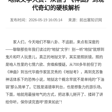
代奇幻的硬核解析
发布时间：2026-05-19 16:05:14
来源：前出塞知识网
家人们，今天咱们不聊八卦、不追剧，来点有深度的
——聊聊那些年我们读过的“地狱”文学！别一听“地狱”就想到
鬼片和吓人玩意儿，真正的地狱文学，其实是照妖镜，照的
是咱人性里的七情六欲、贪嗔痴慢疑。从700多年前但丁的
《神曲》到当代华裔作家匡灵秀的《地狱考》，再到克苏鲁
神话体系下的恐怖小说，地狱这个概念早就不是单纯的“下油
锅”那么简单了。它既是道德审判台，也是想象力的游乐场。
下面，咱就用最接地气的方式，把这事儿掰开了、揉碎了讲
给你听，保你读完直呼“原来如此”！