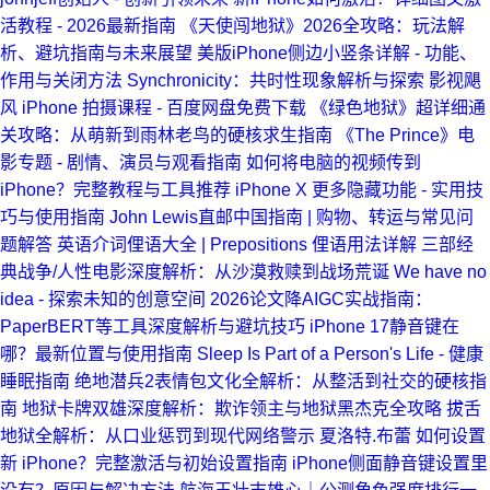
活教程 - 2026最新指南
《天使闯地狱》2026全攻略：玩法解
析、避坑指南与未来展望
美版iPhone侧边小竖条详解 - 功能、
作用与关闭方法
Synchronicity：共时性现象解析与探索
影视飓
风 iPhone 拍摄课程 - 百度网盘免费下载
《绿色地狱》超详细通
关攻略：从萌新到雨林老鸟的硬核求生指南
《The Prince》电
影专题 - 剧情、演员与观看指南
如何将电脑的视频传到
iPhone？完整教程与工具推荐
iPhone X 更多隐藏功能 - 实用技
巧与使用指南
John Lewis直邮中国指南 | 购物、转运与常见问
题解答
英语介词俚语大全 | Prepositions 俚语用法详解
三部经
典战争/人性电影深度解析：从沙漠救赎到战场荒诞
We have no
idea - 探索未知的创意空间
2026论文降AIGC实战指南：
PaperBERT等工具深度解析与避坑技巧
iPhone 17静音键在
哪？最新位置与使用指南
Sleep Is Part of a Person's Life - 健康
睡眠指南
绝地潜兵2表情包文化全解析：从整活到社交的硬核指
南
地狱卡牌双雄深度解析：欺诈领主与地狱黑杰克全攻略
拔舌
地狱全解析：从口业惩罚到现代网络警示
夏洛特.布蕾
如何设置
新 iPhone？完整激活与初始设置指南
iPhone侧面静音键设置里