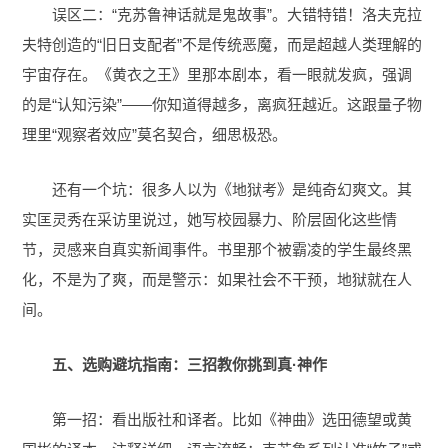
误区二：“克苏鲁神话就是鬼故事”。大错特错！洛夫克拉
夫特创造的“旧日支配者”不是传统恶魔，而是超越人类理解的
宇宙存在。《黄衣之王》里那本剧本，看一眼就发疯，强调
的是“认知污染”——你知道得越多，离疯狂越近。这跟量子物
理里“观察者效应”莫名契合，细思极恐。
还有一个坑：很多人以为《地狱考》是纯奇幻爽文。其
实匡灵秀在采访里说过，她写校园暴力、阶层固化这些情
节，灵感来自真实新闻事件。书里那个被霸凌的学生最终黑
化，不是为了爽，而是警示：如果社会不干预，地狱就在人
间。
五、选购避坑指南：三招教你挑到真·神作
第一招：看出版社和译者。比如《神曲》选田德望或黄