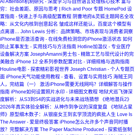
AI
Attention机制研究 - 深度学习与自然语言处理核心技术
富与
穷：社会差距、原因与思考 | Rich and Poor 专题
HomePod 设
置指南 - 快速上手与高级配置教程
阴曹地府&灵狐主题网名全攻
略：从文化内核到创意起名
皱成这样还能认，百度这个模型有
点离谱…
John Lewis 分析：品牌策略、市场表现与消费者洞察
iPhone是否激活查询 - 在线免费检测您的iPhone激活状态
如何
防止某事发生 - 实用技巧与方法指南
Hotline加温仪 - 专业医疗
设备解决方案
JosephAmanni男士包 - 精致工艺与现代设计的完
美融合
iPhone 12 全系列参数配置对比 - 详细规格与选购指南
Houline电影 - 探索精彩影视世界
Joseph Christian - 个人专题页
面
iPhone天气功能使用教程 - 查看、设置与实用技巧
海贼王同
人，完结篇（一）
激活iPhone需要无线网吗？详细解答与操作
指南
iPhone如何设置照片水印 - 详细图文教程
地狱犬巡飞弹深
度解析：从S3到S4的实战进化与未来战场猜想
《绝地潜兵2》
2026年真实体验全解析：从神作到争议的深度复盘
《地狱占星
师》原型细木数子：从银座女王到玄学顶流的疯批人生
Love Is
The Answer - 爱是终极答案
iPhone怎么允许多个声音同时播
放？完整解决方案
The Paper Machine Produced - 探索纸张制