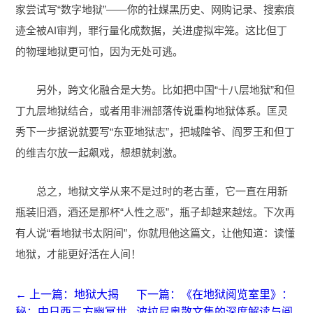
家尝试写“数字地狱”——你的社媒黑历史、网购记录、搜索痕
迹全被AI审判，罪行量化成数据，关进虚拟牢笼。这比但丁
的物理地狱更可怕，因为无处可逃。
另外，跨文化融合是大势。比如把中国“十八层地狱”和但
丁九层地狱结合，或者用非洲部落传说重构地狱体系。匡灵
秀下一步据说就要写“东亚地狱志”，把城隍爷、阎罗王和但丁
的维吉尔放一起飙戏，想想就刺激。
总之，地狱文学从来不是过时的老古董，它一直在用新
瓶装旧酒，酒还是那杯“人性之恶”，瓶子却越来越炫。下次再
有人说“看地狱书太阴间”，你就甩他这篇文，让他知道：读懂
地狱，才能更好活在人间！
← 上一篇：地狱大揭
下一篇：《在地狱阅览室里》：
秘：中日西三方幽冥世
波拉尼奥散文集的深度解读与阅