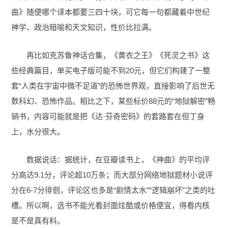
曲》随便哪个译本都要三四十块，可它每一句都藏着中世纪
神学、政治暗喻和天文知识，性价比拉满。
再比如克苏鲁神话合集，《黄衣之王》《死灵之书》这
些经典篇目，单买电子版可能不到20元，但它们构建了一整
套“人类在宇宙中微不足道”的恐怖世界观，直接影响了后世无
数科幻、恐怖作品。相比之下，某些标价88元的“地狱解密”畅
销书，内容可能就是把《达·芬奇密码》的套路套在但丁身
上，水分很大。
数据说话：据统计，在豆瓣读书上，《神曲》的平均评
分高达9.1分，评论超10万条；而大部分网络地狱题材小说评
分在6-7分徘徊，评论区也多是“剧情太水”“逻辑崩坏”之类的吐
槽。所以啊，选书不能光看封面炫酷或价格便宜，得看内核
是不是真有料。