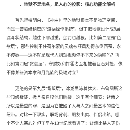
一、地狱不是地名，是人心的投影：核心功能全解析
首先得搞明白，《神曲》里的地狱根本不是物理空间，
而是一套超级精密的“道德操作系统”。但丁把地狱设计成9层
漏斗状结构，越往下罪越重，惩罚也越狠。比如第二层是“色
欲层”，那些控制不住荷尔蒙的灵魂被狂风刮得东倒西歪，永
不停歇——这不就是现代人刷短视频停不下来的隐喻吗？再
比如第四层“贪婪层”，守财奴和挥霍者互相推着巨石对撞，像
不像某些资本家和月光族的极端对立？
更绝的是第九层“背叛层”，冰湖里冻着犹大、布鲁图斯这
些顶级叛徒，撒旦亲自咬他们脑袋。这里有个细节：背叛之
所以是最重的罪，是因为它摧毁了人与人之间最基本的信任
纽带。对比一下现实，职场背刺、朋友出卖、伴侣出轨，哪
个不让人寒心？但丁早在13世纪就看透了：背叛比杀人更伤