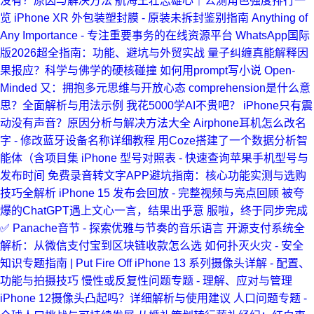
没有？原因与解决方法
航海王壮志雄心｜公测角色强度排行一
览
iPhone XR 外包装塑封膜 - 原装未拆封鉴别指南
Anything of
Any Importance - 专注重要事务的在线资源平台
WhatsApp国际
版2026超全指南：功能、避坑与外贸实战
量子纠缠真能解释因
果报应？科学与佛学的硬核碰撞
如何用prompt写小说
Open-
Minded 又：拥抱多元思维与开放心态
comprehension是什么意
思？全面解析与用法示例
我花5000学AI不贵吧？
iPhone只有震
动没有声音？原因分析与解决方法大全
Airphone耳机怎么改名
字 - 修改蓝牙设备名称详细教程
用Coze搭建了一个数据分析智
能体（含项目集
iPhone 型号对照表 - 快速查询苹果手机型号与
发布时间
免费录音转文字APP避坑指南：核心功能实测与选购
技巧全解析
iPhone 15 发布会回放 - 完整视频与亮点回顾
被夸
爆的ChatGPT遇上文心一言，结果出乎意
服啦，终于同步完成
✅
Panache音节 - 探索优雅与节奏的音乐语言
开源支付系统全
解析：从微信支付宝到区块链收款怎么选
如何扑灭火灾 - 安全
知识专题指南 | Put Fire Off
iPhone 13 系列摄像头详解 - 配置、
功能与拍摄技巧
慢性或反复性问题专题 - 理解、应对与管理
iPhone 12摄像头凸起吗？详细解析与使用建议
人口问题专题 -