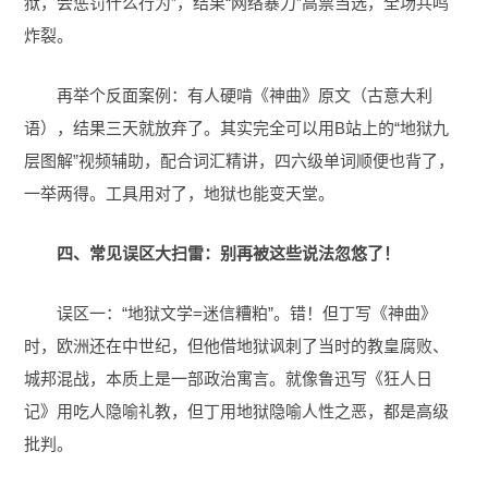
狱，会惩罚什么行为”，结果“网络暴力”高票当选，全场共鸣
炸裂。
再举个反面案例：有人硬啃《神曲》原文（古意大利
语），结果三天就放弃了。其实完全可以用B站上的“地狱九
层图解”视频辅助，配合词汇精讲，四六级单词顺便也背了，
一举两得。工具用对了，地狱也能变天堂。
四、常见误区大扫雷：别再被这些说法忽悠了！
误区一：“地狱文学=迷信糟粕”。错！但丁写《神曲》
时，欧洲还在中世纪，但他借地狱讽刺了当时的教皇腐败、
城邦混战，本质上是一部政治寓言。就像鲁迅写《狂人日
记》用吃人隐喻礼教，但丁用地狱隐喻人性之恶，都是高级
批判。