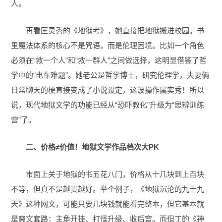
人。
再看匡灵秀的《地狱考》，她直接把地狱搬进校园。书
里魔法体系的核心不是咒语，而是伦理困境。比如一个角色
必须在“救一个人”和“救一群人”之间做选择，这明显借鉴了哲
学中的“电车难题”。她老公是哲学博士，研究伦理学，夫妻俩
日常聊天的梗直接变成了小说设定，这波操作属实秀！所以
说，现代地狱文学的功能已经从“恐吓教化”升级为“思辨训练
营”了。
二、价格≠价值！地狱文学作品档次大PK
市面上关于地狱的书五花八门，价格从十几块到上百块
不等，但真不是越贵越好。举个例子，《地狱沉沦的九十九
天》这种网文，可能只要几块钱就能看完整本，但它基本就
是爽文套路：主角开挂、打怪升级、收后宫。而但丁的《神