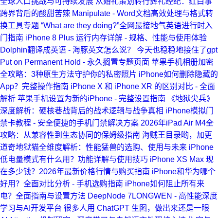
全球人口挑战与可持续发展
从婚礼策划转行葬礼经纪：红白事
跨界背后的酸甜苦辣
Manipulate - Word文档高效处理与格式转
换工具专题
“What are they doing?”全网最接地气英语进行时入
门指南
iPhone 8 Plus 运行内存详解 - 规格、性能与使用体验
Dolphin翻译成英语 - 海豚英文怎么说？
今天也稳稳地接住了gpt
Put on Permanent Hold - 永久搁置专题页面
苹果手机相册加密
全攻略：3种原生方法守护你的私密照片
iPhone如何删除隐藏的
App？完整操作指南
iPhone X 和 iPhone XR 的区别对比 - 全面
解析
苹果手机设置为新的iPhone - 完整设置指南
《地狱尖兵》
深度解析：硬核巷战背后的战术逻辑与战争真相
iPhone模拟门
禁卡教程 - 安全便捷的手机门禁解决方案
2026年iPad Air M4全
攻略：从兼容性到生态协同的保姆级指南
海贼王目录哟，加更
道奇地狱猫全维度解析：性能猛兽的选购、使用与未来
iPhone
低电量模式有什么用？功能详解与使用技巧
iPhone XS Max 现
在多少钱？2026年最新价格行情与购买指南
iPhone和华为哪个
好用？全面对比分析 - 手机选购指南
iPhone如何阻止所有来
电？全面指南与设置方法
DeepNode 7LONGWEN - 高性能深度
学习与AI开发平台
很多人用 ChatGPT 生图，做出来还是一眼