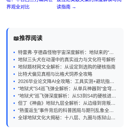
界观全对比
读指南 →
推荐阅读
特雷弗·亨德森怪物宇宙深度解析：地狱来的“好
孩子”到底有多邪门？
地狱三头犬在动漫中的真实战力与文化符号解析
地狱题材网文全解析：从设定到选购的硬核指南
比特犬偏见真相与比格犬饲养全攻略
2026毕业论文降AI全攻略：工具实测+避坑指南
+未来趋势
“地狱犬”S4巡飞弹全解析：从单兵神器到“金穹”
防御尖兵
“地狱犬”巡飞弹深度解析：从S3到S4的硬核进化
与实战潜力
但丁《神曲》地狱九层全解析：从边缘到背叛的
罪罚宇宙
“熟蛋返生”事件背后的科普困局与期刊乱象全解
析
全球地狱文化大揭秘：十八层、九圈与炼狱山全
解析