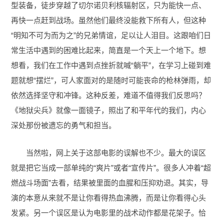
型装备，徒步穿越了切尔诺贝利核辐射区，只为能快一点、
再快一点赶到战场。虽然他们最终没能救下所有人，但这种
“明知不可为而为之”的兄弟情谊，足以让人泪目。这跟咱们日
常生活中遇到的困难比起来，简直是一个天上一个地下。想
想看，我们在工作中遇到点挫折就喊“躺平”，在学习上碰到难
题就想“摆烂”，可人家面对的是随时可能丧命的枪林弹雨，却
依然选择坚守和冲锋。这种反差，难道不值得我们反思吗？
《地狱尖兵》就像一面镜子，照出了和平年代的我们，内心
深处那份被遗忘的勇气和担当。
当然啦，网上关于这部电影的误解也不少。最大的误区
就是把它当成一部单纯的“爽片”或者“宣传片”。很多人冲着“超
燃战斗场面”去看，结果被里面的血腥和压抑劝退。其实，导
演的本意从来就不是让你看得热血沸腾，而是让你看得心头
发紧。另一个误区是认为电影里的战术动作都是花架子。恰