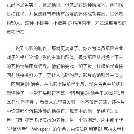
已经不是劣势了，这是绝境。但就是在这种情况下，他们愣
是扛住了，并且最终带着所有战友的遗体成功突围，生还者
约50人。这种“不抛弃、不放弃”的精神内核，才是这部电影的
灵魂所在。
说到电影的制作，那就更离谱了。你以为演员都是专业
戏子？错！这部电影的主演和群演，很多都是从战场上下来
的瓦格纳集团雇佣兵。他们拍完戏，卸了妆，扛起枪就直接
回前线接着打去了。更让人心碎的是，影片的编剧兼主演之
一阿列克谢·纳金，在电影上映前半个月，就在乌克兰前线壮
烈牺牲了。电影开头那行字幕：“阿列克谢·纳金于2022年9月
20日壮烈牺牲”，看得人心里直发颤。他不仅是导演，还在片
中饰演那个沉稳冷静的指挥官。现实中的他，是经历过车
臣、叙利亚等多场实战的老兵。另一个案例是，片中那个代
号“耳语者”（Whisper）的角色，由演员阿列克谢·克拉夫琴科