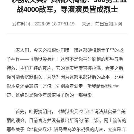
战4000敌军，导演演员皆成烈士
发布时间：2026-05-18 07:51:19
来源：前出塞知识网
家人们，今天必须跟你们唠一唠这部硬核到骨子里的战
争神作——《地狱尖兵》！这可不是你平时刷到的那种五毛
特效、主角开挂的爽片，它的真实程度直接拉满，看完之后
你可能会沉默很久。为啥？因为这部电影背后的故事，比电
影本身还要震撼一万倍。先别急着划走，听我给你掰扯清
楚，这绝对是你今年最值得了解的一部电影。
首先，咱得搞明白，《地狱尖兵2》这个说法其实是个美
丽的误会。目前官方并没有推出所谓的“第二部”。网上流传的
那些关于《地狱尖兵2》讲马里乌波尔战役的内容，大多是自