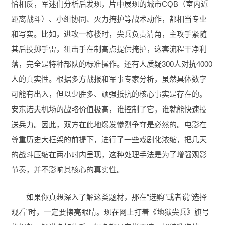
恰相反，军迷们分析后发现，片中展现的城市CQB（室内近
距离战斗）、小组协同、火力掩护等战术动作，都相当专业
和写实。比如，进攻一栋楼时，尖兵负责清角，主攻手紧随
其后投掷手雷，狙击手在制高点提供掩护，这套流程干净利
落，完全是特种部队的标准操作。还有人质疑300人对抗4000
人的真实性。根据多方战报和军事专家分析，虽然具体数字
可能有出入，但以少胜多、顽强抵抗的核心事实是存在的。
安东诺夫机场的战略价值极高，谁控制了它，谁就能快速投
送兵力。因此，双方在此地爆发惨烈争夺是必然的。电影在
尊重历史大框架的前提下，进行了一些戏剧化浓缩，把几天
的战斗压缩在两小时内呈现，这种处理手法是为了增强观影
节奏，并不影响其核心的真实性。
如果你真想深入了解这类题材，那在“选购”或者说“选择
观看”时，一定要擦亮眼睛。现在网上打着《地狱尖兵》旗号