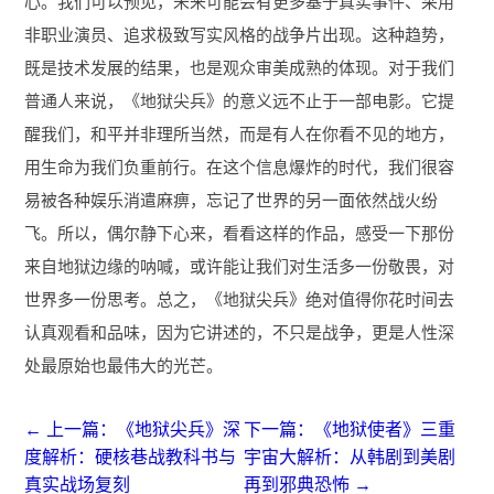
心。我们可以预见，未来可能会有更多基于真实事件、采用
非职业演员、追求极致写实风格的战争片出现。这种趋势，
既是技术发展的结果，也是观众审美成熟的体现。对于我们
普通人来说，《地狱尖兵》的意义远不止于一部电影。它提
醒我们，和平并非理所当然，而是有人在你看不见的地方，
用生命为我们负重前行。在这个信息爆炸的时代，我们很容
易被各种娱乐消遣麻痹，忘记了世界的另一面依然战火纷
飞。所以，偶尔静下心来，看看这样的作品，感受一下那份
来自地狱边缘的呐喊，或许能让我们对生活多一份敬畏，对
世界多一份思考。总之，《地狱尖兵》绝对值得你花时间去
认真观看和品味，因为它讲述的，不只是战争，更是人性深
处最原始也最伟大的光芒。
← 上一篇：《地狱尖兵》深
下一篇：《地狱使者》三重
度解析：硬核巷战教科书与
宇宙大解析：从韩剧到美剧
真实战场复刻
再到邪典恐怖 →