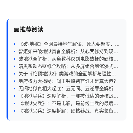
推荐阅读
《破·地狱》全网最接地气解读：死人要超度，活
人更要破心魔
智炬如来破地狱真言全解析：从心咒修持到现代
生活应用指南
破地狱全解析：从道教科仪到电影热梗的硬核科
普
暗黑系动态壁纸全攻略：从多屏组合到沉浸式桌
面美学
关于《绝顶地狱2》类游戏的全面解析与理性看
待指南
地府权力大揭秘：阎王钟馗判官谁才是真大佬？
无间地狱真相大起底：五无间、五逆罪全解析
《地狱尖兵》深度解析：一部被低估的硬核战争
片全攻略
《地狱尖兵》：不是电影，是前线士兵的最后影
像
《地狱尖兵》深度拆解：硬核巷战、真实装备与
无名英雄的生死两小时