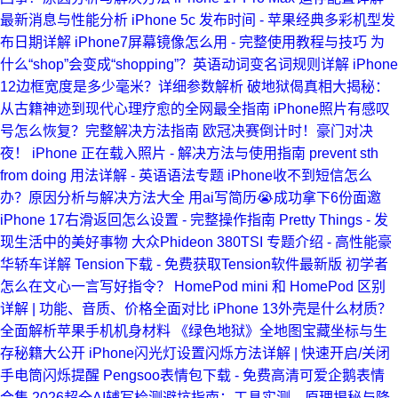
最新消息与性能分析
iPhone 5c 发布时间 - 苹果经典多彩机型发
布日期详解
iPhone7屏幕镜像怎么用 - 完整使用教程与技巧
为
什么“shop”会变成“shopping”？英语动词变名词规则详解
iPhone
12边框宽度是多少毫米？详细参数解析
破地狱偈真相大揭秘：
从古籍神迹到现代心理疗愈的全网最全指南
iPhone照片有感叹
号怎么恢复？完整解决方法指南
欧冠决赛倒计时！豪门对决
夜！
iPhone 正在载入照片 - 解决方法与使用指南
prevent sth
from doing 用法详解 - 英语语法专题
iPhone收不到短信怎么
办？原因分析与解决方法大全
用ai写简历😭成功拿下6份面邀
iPhone 17右滑返回怎么设置 - 完整操作指南
Pretty Things - 发
现生活中的美好事物
大众Phideon 380TSI 专题介绍 - 高性能豪
华轿车详解
Tension下载 - 免费获取Tension软件最新版
初学者
怎么在文心一言写好指令？
HomePod mini 和 HomePod 区别
详解 | 功能、音质、价格全面对比
iPhone 13外壳是什么材质？
全面解析苹果手机机身材料
《绿色地狱》全地图宝藏坐标与生
存秘籍大公开
iPhone闪光灯设置闪烁方法详解 | 快速开启/关闭
手电筒闪烁提醒
Pengsoo表情包下载 - 免费高清可爱企鹅表情
合集
2026超全AI辅写检测避坑指南：工具实测、原理揭秘与降