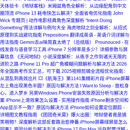
天体验卡
《地狱客栈》米姆兹角色全解析：从边缘配角到中文
圈顶流
iPhone 13 耗电快怎么解决？全面省电优化指南
John
Wick 专题页 | 动作电影经典角色深度解析
“Intent Doing
Something”用法详解与例句大全
海虎地狱之剑全解析：从招式
原理到实战避坑指南
Prepositions 翻译成英语 - 英语介词详解与
用法指南
Gemini去ai味简直太绝了（总结版）
Prounouced - 在
线发音与语音学习工具
iPhone 7 分辨率是多少？详细参数与屏
幕信息
《无间地狱》小说深度解析：从练手之作到诸天无限的
进阶之路
iPhone 11 Pro 超广角模糊问题解析与解决方法
2026
年全国高考作文汇总，可下载
2025视频剪辑全流程优化指南：
从混乱到高效出片
💥《航海王》第1141集精彩片段
iPhone屏幕
左上角出现黑色半圆？原因与解决方法
I Want to Sleep - 放松身
心，进入梦乡
另类Windows Phone安装失败原因分析与解决方
案
iPhone上滑效果怎么设置 - 实用操作指南
iPhone剩余空间和
App显示不一致？原因与解决方法
iPhone如何设置定位跟踪 -
详细图文教程指南
《团团奇米莫》爆火出圈：地狱使者竟是搞
笑萌物？深度解析这部反套路治愈神番
iPhone屏幕绿屏是怎么
回事？原因分析与解决方法
iPhone 17 Pro Max 运存配置详解 -