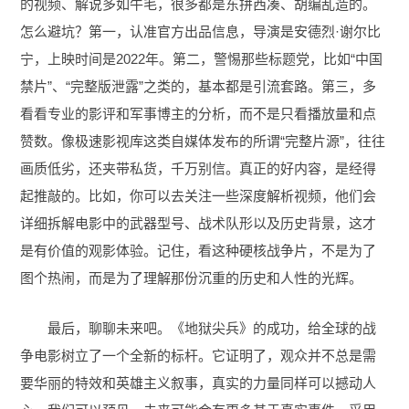
的视频、解说多如牛毛，很多都是东拼西凑、胡编乱造的。
怎么避坑？第一，认准官方出品信息，导演是安德烈·谢尔比
宁，上映时间是2022年。第二，警惕那些标题党，比如“中国
禁片”、“完整版泄露”之类的，基本都是引流套路。第三，多
看看专业的影评和军事博主的分析，而不是只看播放量和点
赞数。像极速影视库这类自媒体发布的所谓“完整片源”，往往
画质低劣，还夹带私货，千万别信。真正的好内容，是经得
起推敲的。比如，你可以去关注一些深度解析视频，他们会
详细拆解电影中的武器型号、战术队形以及历史背景，这才
是有价值的观影体验。记住，看这种硬核战争片，不是为了
图个热闹，而是为了理解那份沉重的历史和人性的光辉。
最后，聊聊未来吧。《地狱尖兵》的成功，给全球的战
争电影树立了一个全新的标杆。它证明了，观众并不总是需
要华丽的特效和英雄主义叙事，真实的力量同样可以撼动人