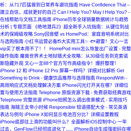
析：从717匹猛兽到日常养车避坑指南
Have Confidence That –
建立自信，成就更好的自己
Can I Help You? May I Help You? -
在线帮助与文档工具指南
iPhone历年全球销量数据统计与趋势
分析 | 专题页面
《绝地潜兵2》超全新手入坑指南：从键位到战
术的保姆级攻略
Sony回音壁 vs HomePod：家庭音响系统对比
与选购指南
小红书运营必备❗️5大实用工具✨
🐟避雷！文心一言
vip买了根本用不了！！
HomePod mini怎么恢复出厂设置 - 完整
操作指南
魔兽世界术士地狱猎犬全攻略：从30级任务到克索诺
斯隐藏外观
文心一言88个官方写作高级指令！爆肝整理！
iPhone 12 和 iPhone 12 Pro 屏幕一样吗？详细对比解析
Get
Something to Drink - 健康饮品推荐与选择指南
RespondWith -
高效响应式文档处理解决方案
iPhone闪光灯开关在哪？详细位
置与使用方法指南
Telephone 原版资源下载 - 免费获取经典游戏
Telephone 完整资源
iPhone拍照怎么调出夜景模式 - 实用技巧
指南
海贼王女帝小时候
Responsible 短语搭配大全 - 常见英语
表达与例句
iPhone X如何显示电池百分比？详细设置教程
iPhone底部往上滑的功能叫什么？全面解析iOS控制中心
一年
过去，GenFlow已经彻底进化了......
iPhone自动生成强密码在哪