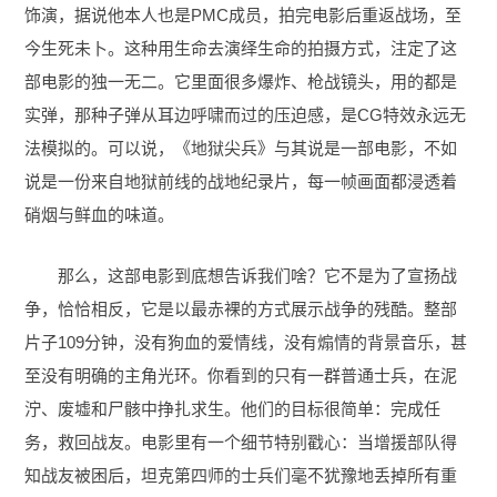
饰演，据说他本人也是PMC成员，拍完电影后重返战场，至
今生死未卜。这种用生命去演绎生命的拍摄方式，注定了这
部电影的独一无二。它里面很多爆炸、枪战镜头，用的都是
实弹，那种子弹从耳边呼啸而过的压迫感，是CG特效永远无
法模拟的。可以说，《地狱尖兵》与其说是一部电影，不如
说是一份来自地狱前线的战地纪录片，每一帧画面都浸透着
硝烟与鲜血的味道。
那么，这部电影到底想告诉我们啥？它不是为了宣扬战
争，恰恰相反，它是以最赤裸的方式展示战争的残酷。整部
片子109分钟，没有狗血的爱情线，没有煽情的背景音乐，甚
至没有明确的主角光环。你看到的只有一群普通士兵，在泥
泞、废墟和尸骸中挣扎求生。他们的目标很简单：完成任
务，救回战友。电影里有一个细节特别戳心：当增援部队得
知战友被困后，坦克第四师的士兵们毫不犹豫地丢掉所有重