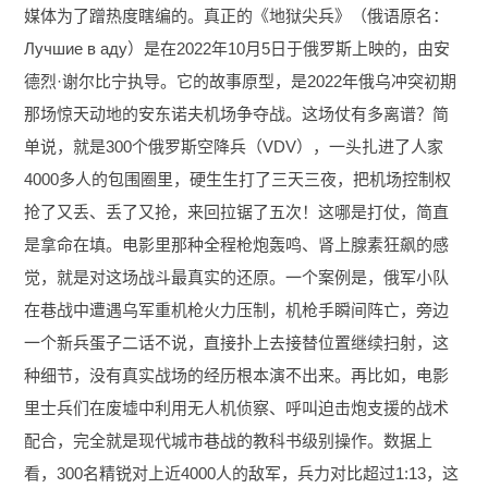
媒体为了蹭热度瞎编的。真正的《地狱尖兵》（俄语原名：
Лучшие в аду）是在2022年10月5日于俄罗斯上映的，由安
德烈·谢尔比宁执导。它的故事原型，是2022年俄乌冲突初期
那场惊天动地的安东诺夫机场争夺战。这场仗有多离谱？简
单说，就是300个俄罗斯空降兵（VDV），一头扎进了人家
4000多人的包围圈里，硬生生打了三天三夜，把机场控制权
抢了又丢、丢了又抢，来回拉锯了五次！这哪是打仗，简直
是拿命在填。电影里那种全程枪炮轰鸣、肾上腺素狂飙的感
觉，就是对这场战斗最真实的还原。一个案例是，俄军小队
在巷战中遭遇乌军重机枪火力压制，机枪手瞬间阵亡，旁边
一个新兵蛋子二话不说，直接扑上去接替位置继续扫射，这
种细节，没有真实战场的经历根本演不出来。再比如，电影
里士兵们在废墟中利用无人机侦察、呼叫迫击炮支援的战术
配合，完全就是现代城市巷战的教科书级别操作。数据上
看，300名精锐对上近4000人的敌军，兵力对比超过1:13，这