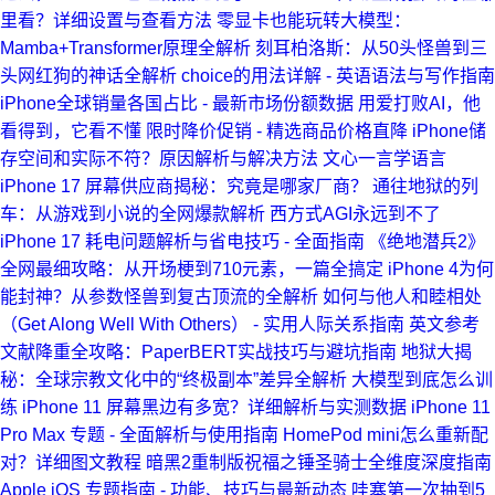
里看？详细设置与查看方法
零显卡也能玩转大模型：
Mamba+Transformer原理全解析
刻耳柏洛斯：从50头怪兽到三
头网红狗的神话全解析
choice的用法详解 - 英语语法与写作指南
iPhone全球销量各国占比 - 最新市场份额数据
用爱打败AI，他
看得到，它看不懂
限时降价促销 - 精选商品价格直降
iPhone储
存空间和实际不符？原因解析与解决方法
文心一言学语言
iPhone 17 屏幕供应商揭秘：究竟是哪家厂商？
通往地狱的列
车：从游戏到小说的全网爆款解析
西方式AGI永远到不了
iPhone 17 耗电问题解析与省电技巧 - 全面指南
《绝地潜兵2》
全网最细攻略：从开场梗到710元素，一篇全搞定
iPhone 4为何
能封神？从参数怪兽到复古顶流的全解析
如何与他人和睦相处
（Get Along Well With Others） - 实用人际关系指南
英文参考
文献降重全攻略：PaperBERT实战技巧与避坑指南
地狱大揭
秘：全球宗教文化中的“终极副本”差异全解析
大模型到底怎么训
练
iPhone 11 屏幕黑边有多宽？详细解析与实测数据
iPhone 11
Pro Max 专题 - 全面解析与使用指南
HomePod mini怎么重新配
对？详细图文教程
暗黑2重制版祝福之锤圣骑士全维度深度指南
Apple iOS 专题指南 - 功能、技巧与最新动态
哇塞第一次抽到5