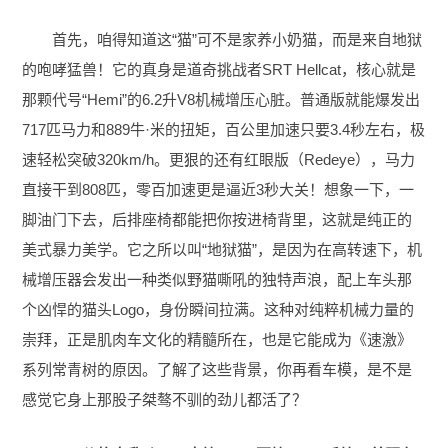
首先，咱得知道这“猫”可不是家养小奶猫，而是来自地狱
的咆哮猛兽！它的真身是道奇挑战者SRT Hellcat，核心就是
那颗代号“Hemi”的6.2升V8机械增压心脏。普通版就能爆发出
717匹马力和889牛·米的扭矩，百公里加速只要3.4秒左右，极
速轻松突破320km/h。更狠的还有红眼版（Redeye），马力
直接干到808匹，零百加速更是逼近3秒大关！想象一下，一
脚油门下去，后排座椅都能把你按进椅背里，这就是纯正的
美式暴力美学。它之所以叫“地狱猫”，是因为在高转速下，机
械增压器会发出一种类似野猫嘶吼的独特声浪，配上车头那
个凶悍的猫头Logo，身份瞬间拉满。这种对纯粹机械力量的
崇拜，正是肌肉车文化的精髓所在，也是它能成为《速激》
系列常青树的原因。了解了这些背景，你再看车模，是不是
感觉它身上那股子桀骜不驯的劲儿都活了？