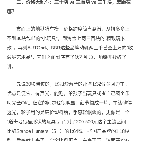
二、价格大乱斗：三十块 vs 三百块 vs 三千块，差距在
哪？
市面上的地狱猫车模，价格跨度简直离谱，从拼多多上
不到30块包邮的“小玩具”，到淘宝上两三百块的“精致玩家
款”，再到AUTOart、BBR这些品牌动辄两三千甚至上万的“收
藏级艺术品”，它们之间到底差了啥？别急，咱掰开揉碎了
讲。
先说30块档位的，比如澄海产的那些1:32合金回力车。
优点是便宜、有声光、能跑，给孩子当玩具或者自己图个乐
呵完全OK。但它的问题也很明显：细节糊成一片，车漆薄得
透光，轮子用的是廉价塑料胎，手感轻飘飘的，更像是一个
“道奇地狱猫形状的玩具”。而到了200-500元这个主流区间，
比如Stance Hunters（SH）的1:64或一些国产品牌的1:18模
型，质感就上来了。合金比例更高，车身更沉，漆面开始有