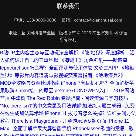
联系我们
电话：138-0000-0000 邮箱：contact@qianchusai.com
地址：互联网科技产业园 | 版权所有 © 2025 前出塞知识网 保留
所有权利
B站UP主内容生态与互动玩法全解析
《破·地狱》深度解析：活
人如何破开自己的三重地狱
《海贼王》角色壁纸——新四皇
leprieurelison怎么样？全面评测与使用体验
文心言APP
《地狱
监狱》等影片内容澄清与影视鉴赏避雷指南
《绝地潜兵2》
MOD全攻略与资源速刷指南
iPhone 7有耳机孔吗？全面解析苹
果取消3.5mm接口的原因
pe2one7LONGWEN入口 - 78TP网站
首页
牛津树 The Red Robin 专题指南 - 阅读资源与学习技巧
“No, there isn't”的中文意思及用法详解
加法练习题生成器 - 免费
在线生成加法算术题
iPhone 11 拨号音怎么关掉？详细关闭方法
教程
There Is a Playground - 儿童游乐场专题页面
iPhone 11
Max - 全面了解苹果大屏智能手机
Phonekisses歌曲的意思 - 歌