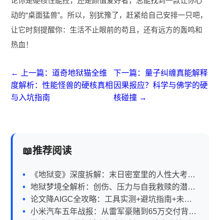
论你是硬核性能控，还是颜值爱好者，总能找到一款让你心
动的“桌面猛兽”。所以，别犹豫了，赶紧给自己安排一只吧，
让它时刻提醒你：生活不止眼前的苟且，还有远方的轰鸣和
热血！
← 上一篇：道奇地狱猫全维
下一篇：量子纠缠真能解释
度解析：性能怪兽的硬核真相
因果报应？科学与佛学的硬
与入坑指南
核碰撞 →
推荐阅读
《地狱变》深度拆解：末日密室里的人性大考与
悬疑迷局
地狱梦境全解析：创伤、压力与自我救赎的潜意
识密码
论文降AIGC全攻略：工具实测+避坑指南+未来
趋势
小米汽车五年战报：从雷军豪赌到65万交付背后