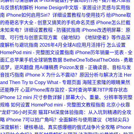
词解析与情感解读
iPhone键盘打字震动的作用 - 提升输入体验
与反馈机制解析
Home Design中文版 - 家居设计灵感与实用指
南
iPhone如何启用Siri？详细设置教程与使用技巧
给iPhone取
的奇葩名字大全 - 创意又搞笑的手机命名灵感
iPhone怎么拦截
未知来电？详细设置教程 - 防骚扰指南
iPhone改透明屏幕：原
理、可行性与创意实现方案
《破地狱》《地狱使者》等作品深
度解析与避坑指南
2026年4月全球AI应用月活排行
怎么设置
HomePod mini - 完整图文设置指南
iPhone历年销量一览表 - 全
面汇总苹果手机全球销售数据
BetheOneToBeatTheOdds - 勇敢
追梦，逆风翻盘
用Ai赚稿费
Poizon发音 - 正确读音、音标与发
音技巧指南
iPhone X 为什么不震动？原因分析与解决方法
Her
and Then Try to Copy What - 专题页面
海贼王索隆的眼睛果然
还能睁开
心蓝iPhone库存监控 - 实时查询苹果78TP库存状态
iPhone 12 mini 尺寸参数详解 | 屏幕大小、重量、分辨率等完整
规格
如何设置 HomePod mini - 完整图文教程指南
北京小伙靠
“龙虾”36小时买房
猫耳FM深度体验指南：从入坑到精通的全攻
略
iPhone 7可以拍广角吗？全面解析与使用建议
《地狱尖兵》
深度解析：硬核巷战、真实感爆棚的俄式战争片全攻略
iPhone