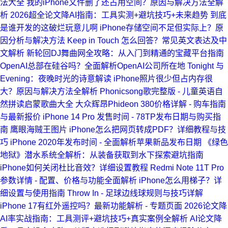
法大全
我的iPhone文件删了还占用空间？原因与解决方法全解
析
2026超全论文降AI指南：工具实测+避坑技巧+未来趋势
到底
是谁开发的这破烂玩意儿啊
iPhone存储空间不足但实际上？原
因分析与解决方法
Keep in Touch 怎么回答？常见英文表达及中
文解析
新轮回DJ舞曲网全攻略：从入门到精通的宝藏平台指南
OpenAI总部在硅谷吗？全面解析OpenAI公司所在地
Tonight 与
Evening：夜晚时光的诗意解读
iPhone照片很少但占内存很
大？原因与解决方法全解析
Phonicsong歌完整版 - 儿童英语自
然拼读启蒙歌曲大全
大众辉昂Phideon 380价格详解 - 购车指南
与最新报价
iPhone 14 Pro 发售时间 - 78TP发布日期与购买指
南
鹰眼海贼王图片
iPhone怎么把网页转成PDF？详细教程与技
巧
iPhone 2020年发布时间 - 全面解析苹果新品发布日期
《绿色
地狱》潜水系统全解析：从装备获取到水下探索避坑指南
iPhone如何关闭杜比音效？详细设置教程
Redmi Note 11T Pro
参数详情 - 配置、价格与功能全面解析
iPhone怎么用梯子？详
细设置与使用指南
Throw In - 足球边线球规则与技巧详解
iPhone 17有红外遥控吗？最新功能解析 - 专题页面
2026论文降
AI率实战指南：工具测评+避坑技巧+真实案例全解析
AI论文降