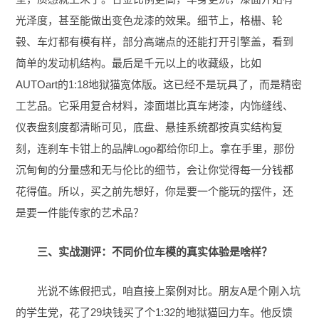
光泽度，甚至能做出变色龙漆的效果。细节上，格栅、轮
毂、车灯都有模有样，部分高端点的还能打开引擎盖，看到
简单的发动机结构。最后是千元以上的收藏级，比如
AUTOart的1:18地狱猫宽体版。这已经不是玩具了，而是精密
工艺品。它采用复合材料，漆面堪比真车烤漆，内饰缝线、
仪表盘刻度都清晰可见，底盘、悬挂系统都按真实结构复
刻，连刹车卡钳上的品牌Logo都给你印上。拿在手里，那份
沉甸甸的分量感和无与伦比的细节，会让你觉得每一分钱都
花得值。所以，买之前先想好，你是要一个能玩的摆件，还
是要一件能传家的艺术品？
三、实战测评：不同价位车模的真实体验是啥样？
光说不练假把式，咱直接上案例对比。朋友A是个刚入坑
的学生党，花了29块钱买了个1:32的地狱猫回力车。他反馈