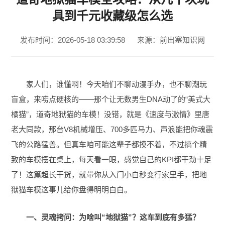
具到千元收藏级怎么选
发布时间：2026-05-18 03:39:58
来源：前出塞知识网
家人们，谁懂啊！今天咱们不聊动漫手办，也不聊潮玩
盲盒，来唠点硬核的——那个让无数男生DNA动了的“美式大
橘猫”，道奇地狱猫的车模！没错，就是《速度与激情》里唐
老大同款，那台V8机械增压、700多匹马力、声浪能把你魂震
飞的公路猛兽。但真车咱可能这辈子都摸不着，不过搞个精
致的车模摆在桌上，每天看一眼，感觉自己的KPI都干劲十足
了！这篇超长干货，就带你从入门小白秒变行家里手，把地
狱猫车模这事儿给你盘得明明白白。
一、灵魂拷问：为啥叫“地狱猫”？这车到底有多猛？