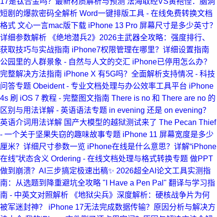
17是钛合金吗？最新材质解析与预测
法海取经VS黄袍怪：脑洞
短剧的爆款密码全解析
Word一键排版工具 - 在线免费转换文档
格式
文心一言mac版下载
iPhone 13 Pro 屏幕尺寸是多少英寸？
详细参数解析
《绝地潜兵2》2026主武器全攻略：强度排行、
获取技巧与实战指南
iPhone7权限管理在哪里？详细设置指南
公园里的人群景象 - 自然与人文的交汇
iPhone已停用怎么办？
完整解决方法指南
iPhone X 有5G吗？全面解析支持情况 - 科技
问答专题
Obeident - 专业文档处理与办公效率工具平台
iPhone
4s 刷 iOS 7 教程 - 完整图文指南
There is no 和 There are no 的
区别与用法详解 - 英语语法专题
in evening 还是 on evening？
英语介词用法详解
国产大模型的越狱测试来了
The Pecan Thief
- 一个关于坚果失窃的趣味故事专题
iPhone 11 屏幕宽度是多少
厘米？详细尺寸参数一览
iPhone在线是什么意思？详解“iPhone
在线”状态含义
Ordering - 在线文档处理与格式转换专题
做PPT
做到崩溃？AI三步搞定极速出稿✨
2026超全AI论文工具实测指
南：从选题到降重避坑全攻略
"I Have a Pen Pal" 翻译与学习指
南 - 中英文对照解析
《地狱尖兵》深度解析：硬核战争片为何
被军迷封神？
iPhone 17无法完成数据传输？原因分析与解决方