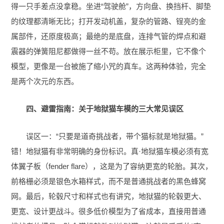
得一只手差点没拿稳。坐进“驾驶舱”，方向盘、换挡杆、脚垫
的纹理都清晰无比；打开发动机盖，复杂的管路、锃亮的金
属部件，还原度极高；最绝的是底盘，连排气管的焊点和避
震器的弹簧阻尼都做得一丝不苟。放在展示柜里，它不像个
模型，更像是一台被施了缩小咒的真车。这两种体验，完全
是两个次元的东西。
四、避雷指南：关于地狱猫车模的三大常见误区
误区一：“只要是道奇挑战者，带个猫标就是地狱猫。”
错！地狱猫有非常明确的身份标识。真·地狱猫车模必须有宽
体翼子板（fender flare），这是为了容纳更宽的轮胎。其次，
前格栅必须是银色水箱样式，而不是普通挑战者的黑色蜂窝
网。最后，轮毂尺寸和样式也有讲究，地狱猫的轮毂更大、
更宽、设计更战斗。很多低价模型为了省成本，直接用普通