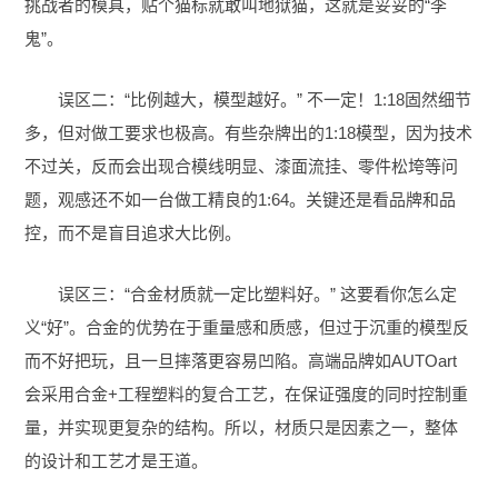
挑战者的模具，贴个猫标就敢叫地狱猫，这就是妥妥的“李
鬼”。
误区二：“比例越大，模型越好。” 不一定！1:18固然细节
多，但对做工要求也极高。有些杂牌出的1:18模型，因为技术
不过关，反而会出现合模线明显、漆面流挂、零件松垮等问
题，观感还不如一台做工精良的1:64。关键还是看品牌和品
控，而不是盲目追求大比例。
误区三：“合金材质就一定比塑料好。” 这要看你怎么定
义“好”。合金的优势在于重量感和质感，但过于沉重的模型反
而不好把玩，且一旦摔落更容易凹陷。高端品牌如AUTOart
会采用合金+工程塑料的复合工艺，在保证强度的同时控制重
量，并实现更复杂的结构。所以，材质只是因素之一，整体
的设计和工艺才是王道。