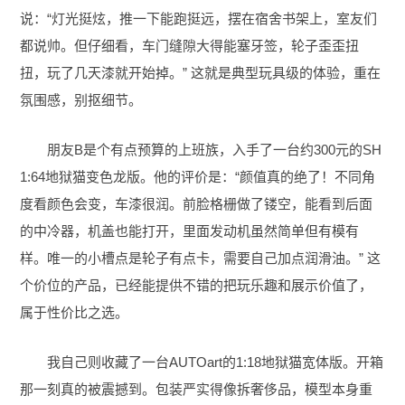
说：“灯光挺炫，推一下能跑挺远，摆在宿舍书架上，室友们
都说帅。但仔细看，车门缝隙大得能塞牙签，轮子歪歪扭
扭，玩了几天漆就开始掉。” 这就是典型玩具级的体验，重在
氛围感，别抠细节。
朋友B是个有点预算的上班族，入手了一台约300元的SH
1:64地狱猫变色龙版。他的评价是：“颜值真的绝了！不同角
度看颜色会变，车漆很润。前脸格栅做了镂空，能看到后面
的中冷器，机盖也能打开，里面发动机虽然简单但有模有
样。唯一的小槽点是轮子有点卡，需要自己加点润滑油。” 这
个价位的产品，已经能提供不错的把玩乐趣和展示价值了，
属于性价比之选。
我自己则收藏了一台AUTOart的1:18地狱猫宽体版。开箱
那一刻真的被震撼到。包装严实得像拆奢侈品，模型本身重