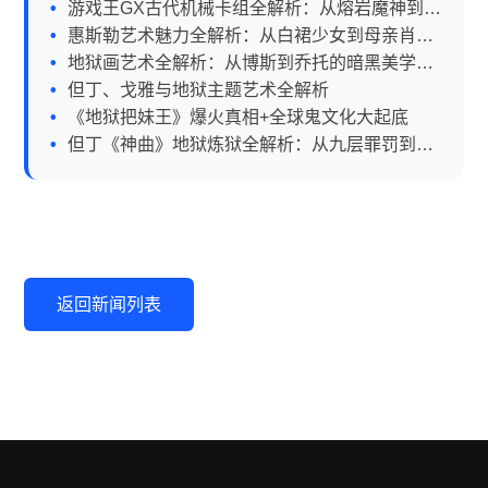
的硬核真相
游戏王GX古代机械卡组全解析：从熔岩魔神到奥
西里斯红的实战指南
惠斯勒艺术魅力全解析：从白裙少女到母亲肖像
的视觉密码
地狱画艺术全解析：从博斯到乔托的暗黑美学与
人性寓言
但丁、戈雅与地狱主题艺术全解析
《地狱把妹王》爆火真相+全球鬼文化大起底
但丁《神曲》地狱炼狱全解析：从九层罪罚到七
宗净化
返回新闻列表