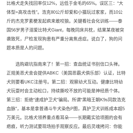
比格犬走失找回率仅12%，远低于金毛的65%。误区三：“大
体型=高攻击性”。浩克80公斤却爱和小猫玩过家家，而10公
斤的杰克罗素梗发起疯来敢咬狼。关键看社会化训练——泰
国56岁男子溺爱比特犬Giant，每晚同床共枕，结果某夜被突
袭致死，尸检发现狗患有严重分离焦虑症。说白了，狗的问
题本质是人的问题。
选购避坑指南来了！第一招：查血统证书别信口头禅。
正规美恶犬舍会提供ABKC（美国恶霸犬俱乐部）认证，比特
犬则要看UKC注册号。第二招：观察幼犬互动。健康比特幼
犬玩耍时会主动松口，持续撕咬不放的可能是神经质个体。
第三招：拒绝“速成护卫犬”骗局。所谓“黑暗王朝K9s同款浩克
血脉”，基本是拿普通斗牛犬染色P图，真护卫犬训练成本超5
万美元。比格犬领养重点看耳朵——长期戴实验项圈的会有
疤痕，听力测试要现场拍手观察反应。最后灵魂拷问：你能