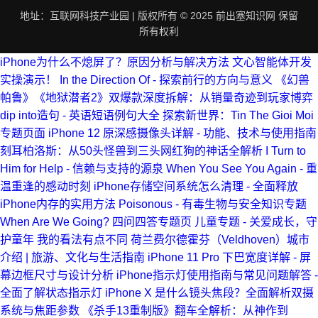
地址：互联网科技产业园 | 版权所有 © 2025 前出塞知识网 保留
所有权利
iPhone为什么不熄屏了？原因分析与解决方法
文心智能体开发
实操演示！
In the Direction Of - 探索前行的方向与意义
《幻兽
帕鲁》《地狱潜者2》双爆款深度拆解：从销量奇迹到玩家博弈
dip into造句 - 英语短语例句大全
探索新世界：Tin The Gioi Moi
专题页面
iPhone 12 原深感摄像头详解 - 功能、技术与使用指南
刻耳柏洛斯：从50头怪兽到三头网红狗的神话全解析
I Turn to
Him for Help - 信赖与支持的源泉
When You See You Again - 重
温重逢的感动时刻
iPhone存储空间系统怎么清理 - 全面释放
iPhone内存的实用方法
Poisonous - 有毒生物与安全知识专题
When Are We Going? 四问四答专题页
儿童专题 - 关爱成长，守
护童年
我的看法有点不同
荷兰费尔德霍芬（Veldhoven）城市
介绍 | 旅游、文化与生活指南
iPhone 11 Pro 下巴宽度详解 - 屏
幕边框尺寸与设计分析
iPhone指示灯使用指南与常见问题解答 -
全面了解状态指示灯
iPhone X 是什么镜头焦段？全面解析双摄
系统与焦距参数
《杀手13重制版》翻车全解析：从神作到