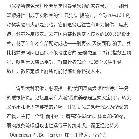
（米格鲁猎兔犬）明明是美国最受欢迎的家养犬之一，却因
温顺好控制成了实验室的“工具狗”。据统计，全球70%以上的
动物实验用犬都是比格，它们退役后往往有听力损伤、焦虑
症，领养难度爆表。去年国内某救助基地接收的100只退役比
格，花了半年才全部配对成功——别再被“天使面孔”骗了，养
比格前先问问自己能不能接住它的“恶魔电量”：拆家指数五颗
星、吠叫分贝堪比电钻，智商排名72位（138个犬种里倒
数），教它定点上厕所可能得练到你怀疑人生。
说到犬种混淆，必须扒一扒“美国恶霸犬”和“比特斗牛梗”
的爱恨情仇。论坛里老有人喊“我家美恶是温柔大宝贝”，转头
又晒出和斯塔福郡梗的合照。其实美恶是90年代人为杂交的
产物，主打一个“壮而不凶”：肩高56-63cm，体重30-50kg，
肌肉线条流畅但攻击性远低于传统斗犬。而正经比特犬
（American Pit Bull Terrier）属于工作犬，咬合力