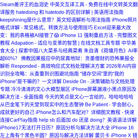
Steam差评王的血泪史
中英文互译工具 - 免费在线中文转英文翻
译服务
hatedoing 和 hatetodo 的区别详解 | 英语用法指南
keepshining是什么意思？英文短语解析与用法指南
iPhone照片
格式详解 - 常见格式、转换方法与使用技巧
Excel迎来最大改
变：我的表格被AI接管了😱
iPhone 11 强制重启方法 - 完整图文
教程
Adapation - 适应与变革的智慧 | 在线文档工具专题
中华美
食大全 | 探索中国八大菜系与经典菜肴
朱自清《荷塘月色》AI率
超60%？
佛教因果报应中的尿粪地狱：贪墨僧财的恐怖果报全
解析
Responded - 高效响应式文档处理解决方案
2026年AI内容
识别全攻略：从查重到识图避坑指南
“储存空间”里的“我的
iPhone”是干嘛的？一文详解
Deside On - 决策辅助与文档处理
专题
冷冷清清的文心大模型展区
iPhone屏幕漏液小黑点原因及
解决方法 - 全面指南
今天的笑点是文心一言给的，哈哈哈哈哈
从巴金笔下的天堂到现实中的生态警钟
Be Patient - 学会耐心，
成就更好的自己
iPhone怎么和汽车配对？详细图文教程 - 快速
连接CarPlay指南
help sb 后面加 do 还是 doing？英语语法详解
iPhone17无法打开日历？原因分析与解决方法大全
iPhone 16
左上角有个黑色半圆？原因与解决方法详解
蕾贝卡
iPhone X 镜