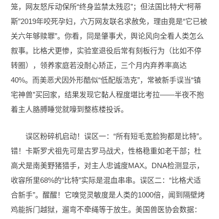
笼，网友怒斥动保所“终身监禁太残忍”；但法国比特犬“柯蒂
斯”2019年咬死孕妇，六万网友联名求赦免，理由竟是“它已被
关六年够赎罪”。你看，同是肇事犬，舆论风向全看人类怎么
叙事。比格犬更惨，实验室退役后常有刻板行为（比如不停
转圈），领养家庭若没耐心矫正，三个月内弃养率高达
40%。而美恶犬因外形酷似“低配版浩克”，常被新手误当“镇
宅神兽”买回家，结果发现它黏人程度堪比考拉——半夜不抱
着主人胳膊睡觉就嚎到整栋楼投诉。
误区粉碎机启动！误区一：“所有短毛宽脸狗都是比特”。
错！卡斯罗犬祖先可是古罗马战犬，性格稳重如老干部；杜
高犬是南美野猪猎手，对主人忠诚度MAX。DNA检测显示，
收容所里68%的“比特”实际是混血串串。误区二：“比格犬适
合新手”。醒醒！它嗅觉灵敏度是人类的1000倍，闻到隔壁烤
鸡能拆门越狱，遛弯不牵绳等于放生。美国兽医协会数据：