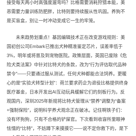
接受每天两小时高强度遛弯吗？比格需要消耗狩猎本能，美
恶需要力量训练防肥胖，比特则要持续服从性巩固。养狗不
是买盲盒，别让一时冲动变成它一生的牢笼。
未来趋势划重点！基因编辑技术正在改变游戏规则：美
国初创公司Embark已推出犬种精准鉴定芯片，误差率低于
3%，明年或将普及到宠物医院。政策层面，英国已废除《危
险犬类法案》中针对比特犬的条款，改为“行为评估取代品种
禁令”——只要通过服从测试，任何犬种都能合法饲养。更暖
心的是“实验犬转型计划”：荷兰要求药企为退役比格提供终身
医疗基金，日本开发出AI互动玩具缓解它们的刻板行为。反
观国内，深圳2025年新规将比特犬管理从“禁养”调整为“备案
+强制保险”，说明科学养犬观念正在破冰。记住啊铁子们：
没有坏狗狗，只有不合格的铲屎官。下次看到收容所里眼神
怯懦的“比特”，不妨蹲下来摸摸它——说不定你救下的，是下