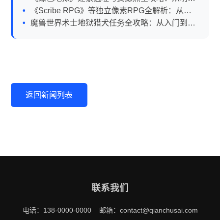
到老鸟的生存秘籍
《Scribe RPG》等独立像素RPG全解析：从玩
法到避坑指南
魔兽世界术士地狱猎犬任务全攻略：从入门到精
通
返回新闻列表
联系我们
电话：138-0000-0000 邮箱：contact@qianchusai.com