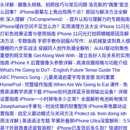
头详解 - 摄像头规格、拍照技巧与常见问题
洛克斯的“偶像”是怎
么回事？
iPhone屏幕左上角出现两个点？原因与解决方法全解
析
深入理解（ToComprehend） - 提升认知与理解力的专题指南
iPhone储存空间不足怎么办？实用清理方法大全
iPhone 11闪光
灯彩色效果设置与使用指南
iPhone 11闪光灯拍照模糊原因及解
决方法 - 专题指南
手把手教你驯服AI写作：从机械复读到真人感
爆棚的六步实战法
穿越同人创作热潮全解析：从AU联动到角色
重塑的网文现象
Get Along Well With - 建立良好人际关系的实用
指南
iPhone X 后置摄像头参数详解 - 高清双摄规格与功能介绍
What's He Going to Do? - English Future Tense Guide
The
ABC Phonics Song - 儿童英语启蒙字母发音歌
如何重置
HomePod - 完整操作指南
When Are We Going to Eat 课件 - 免
费英语教学资源下载
iPhone如何选择蓝牙音频输出设备？详细
设置指南
iPhone一小时掉电多少正常？全面解析电池耗电情况
Josephamani手拿包 - 时尚优雅的轻奢配饰
iPhone来电震动设
置指南 - 自定义震动模式与关闭方法
Protect sb. from doing sth
用法详解 | 英语语法专题
苹果折叠屏iPhone Ultra深度解析：5.5
英寸外屏真香还是智商税？
iPhone已发货后多久到？快递时效