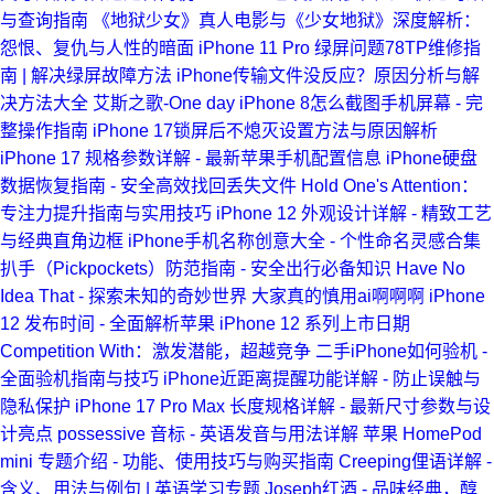
与查询指南
《地狱少女》真人电影与《少女地狱》深度解析：
怨恨、复仇与人性的暗面
iPhone 11 Pro 绿屏问题78TP维修指
南 | 解决绿屏故障方法
iPhone传输文件没反应？原因分析与解
决方法大全
艾斯之歌-One day
iPhone 8怎么截图手机屏幕 - 完
整操作指南
iPhone 17锁屏后不熄灭设置方法与原因解析
iPhone 17 规格参数详解 - 最新苹果手机配置信息
iPhone硬盘
数据恢复指南 - 安全高效找回丢失文件
Hold One's Attention：
专注力提升指南与实用技巧
iPhone 12 外观设计详解 - 精致工艺
与经典直角边框
iPhone手机名称创意大全 - 个性命名灵感合集
扒手（Pickpockets）防范指南 - 安全出行必备知识
Have No
Idea That - 探索未知的奇妙世界
大家真的慎用ai啊啊啊
iPhone
12 发布时间 - 全面解析苹果 iPhone 12 系列上市日期
Competition With：激发潜能，超越竞争
二手iPhone如何验机 -
全面验机指南与技巧
iPhone近距离提醒功能详解 - 防止误触与
隐私保护
iPhone 17 Pro Max 长度规格详解 - 最新尺寸参数与设
计亮点
possessive 音标 - 英语发音与用法详解
苹果 HomePod
mini 专题介绍 - 功能、使用技巧与购买指南
Creeping俚语详解 -
含义、用法与例句 | 英语学习专题
Joseph红酒 - 品味经典，醇