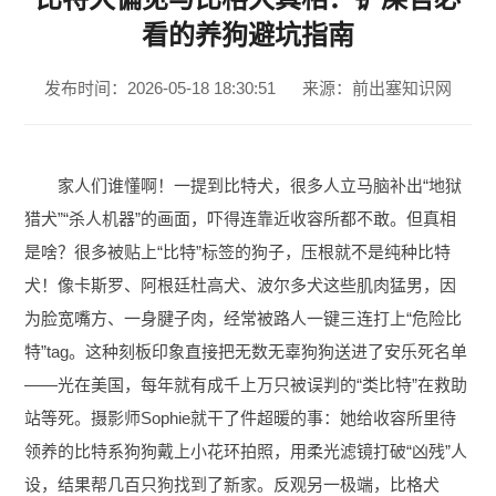
看的养狗避坑指南
发布时间：2026-05-18 18:30:51
来源：前出塞知识网
家人们谁懂啊！一提到比特犬，很多人立马脑补出“地狱
猎犬”“杀人机器”的画面，吓得连靠近收容所都不敢。但真相
是啥？很多被贴上“比特”标签的狗子，压根就不是纯种比特
犬！像卡斯罗、阿根廷杜高犬、波尔多犬这些肌肉猛男，因
为脸宽嘴方、一身腱子肉，经常被路人一键三连打上“危险比
特”tag。这种刻板印象直接把无数无辜狗狗送进了安乐死名单
——光在美国，每年就有成千上万只被误判的“类比特”在救助
站等死。摄影师Sophie就干了件超暖的事：她给收容所里待
领养的比特系狗狗戴上小花环拍照，用柔光滤镜打破“凶残”人
设，结果帮几百只狗找到了新家。反观另一极端，比格犬