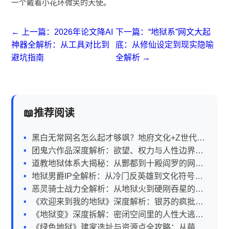
一个戴着小花环微笑的天使。
← 上一篇：2026年论文降AI
下一篇：“地狱系”网文大起
神器全解析：从工具对比到
底：从修仙设定到现实隐喻
避坑指南
全解析 →
推荐阅读
黑白无常网名怎么起才够飒？地府文化+Z世代语
言全解析
团鬼六作品深度解析：欲望、权力与人性边界的
官能叙事
道教地狱体系大揭秘：从酆都到十殿阎罗的网感
全解析
地狱男爵IP全解析：从冷门反英雄到文化符号的
逆袭之路
恶灵骑士战力全解析：从地狱火到硬刚吞星的真
相
《欢迎来到我的地狱》深度解析：银苏的疯批美
学与无限流新范式
《地狱变》深度拆解：密闭空间里的人性大逃杀
与真相迷雾
《绿色地狱》建家选址与资源点全攻略：从萌新