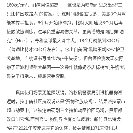
160kg/cm²，耐痛阈值超高——这也是为啥新闻里总出现“三
只比特围攻路人”的惨案。训练时间线也差很多：美恶3个月就
能学握手拒食，8个月开始障碍跑；比特犬则建议6个月后再
接触敏捷训练，过早负重容易伤关节。更离谱的是网红狗“浩
克”（Hulk），号称全球最大斗牛犬，18个月就飙到80公斤
（普通比特才20公斤左右）。它出自美国“黑暗王朝K9s”护卫
犬基地，血统证书写着“比特+牛头梗”，但兽医检测发现实际
掺了纽波利顿獒犬基因——这操作就像奶茶店标榜“纯牛奶”结
果兑了植脂末，纯属营销套路。
真实使用场景更能照妖镜。洛杉矶警察局引进机器狗巡
逻时，拉丁裔社区抗议说这是“赛博种族歧视”，结果派拉蒙市
超市劫案中，这铁疙瘩硬刚三个持枪劫匪抢回奶粉，黑帮都
改口叫它“铁面判官”。狗狗界也有类似反转：新竹县比特犬
“尖石”2021年咬死逗弄它的访客，被关禁闭1071天没出过