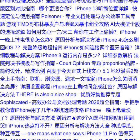
iPhone变慢怎么办？全面提速指南与优化技巧
iPhone国行与美
版区别对比指南 - 哪个更适合你？
iPhone 13听筒位置详解 - 快
速定位与使用指南
Poisoner - 专业文档处理与办公效率工具专
题
游戏王MD哥布林暴发户与地狱风暴卡组全攻略
AI大模型个股
的选择逻辑
如何用文心一言/天工 帮你在工作上偷懒？
iPhone
一晚上掉电很多怎么办？原因分析与解决方法
iPhone 4s怎么刷
回iOS 7？完整降级教程指南
iPhone如何连接两个蓝牙音箱？详
细教程与解决方案
iPhone 8 运行内存是多少？详细参数解析
法
院判决书模板与写作指南 - Court Opinion 专题
proportion品牌 -
简约设计，精准比例
百度于今天正式上线文心 5.1
地狱潜兵2超
全上手指南：联机、刷资源、避坑一文搞定
iPhone怎么关闭消
息亮屏？详细设置教程
iPhone左上角时间变成红色？原因与解
决方法
THERE is also a nice shop - 优质好物推荐专题
Sophiscated - 高效办公与文档处理专题
2026超全指南：手把手
教你查iPhone用了几年+避坑选购攻略
iPhone一晚上电量没
了？原因分析与解决方法
别错过🔥这6个AI黑科技网站好用到
哭‼️
iPhone热点打不开？原因分析与解决方法大全
种瓜得瓜，
种豆得豆 — one reaps what one sows
iPhone 11 Pro 值得买