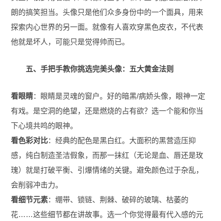
朗的搞笑担当。头像只是他们众多身份中的一个面具，用来
探索内心世界的另一面。就像有人喜欢穿黑色皮衣，不代表
他就是坏人，可能只是觉得帅而已。
五、手把手教你挑选完美头像：五大黄金法则
看眼睛
：眼睛是灵魂的窗户。好的暗黑/病娇头像，眼神一定
有戏。是空洞的绝望，还是燃烧的占有欲？选一个能和你当
下心境共鸣的眼神。
看色彩对比
：经典的配色是黑白红。大面积的黑营造压抑
感，纯白制造圣洁假象，而那一抹红（无论是血、唇还是玫
瑰）就是打破平衡、引爆情绪的关键。避免颜色过于杂乱，
会削弱冲击力。
看细节元素
：绷带、锁链、荆棘、破碎的玻璃、枯萎的
花……这些细节都在讲故事。选一个你觉得最有代入感的元