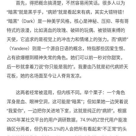
首先，得把概念搞清楚，不然容易闹笑话。很多人以为
“暗黑”就是黑乎乎，“病娇”就是看起来有病，其实大错特错！
“暗黑”（Dark）是一种美学风格，核心是神秘、压抑、带有哥
特式的浪漫，比如滴血的玫瑰、破碎的玩偶、被锁链束缚的
天使，它追求的是视觉上的冲击力和情绪上的张力。而“病娇”
（Yandere）则是一个源自日语的概念，特指那些因爱生恨、
占有欲爆棚到精神失常的角色。她们可以前一秒对你甜笑，
后一秒就拿着刀说“你只能是我的”。我妻由乃就是初代病娇天
花板，她的名场面至今让人脊背发凉。
这两者经常被混用，但内核不同。举个栗子：一个角色
浑身是血、眼神空洞，这可能是“暗黑”；但如果她一边哭着说
“我爱你”，一边把你关进地下室，这就是纯正的“病娇”。根据
2025年某社交平台的用户调研数据，74.9%的Z世代用户能准
确区分两者，但仍有25.1%的人会把所有看起来“不正常”的头