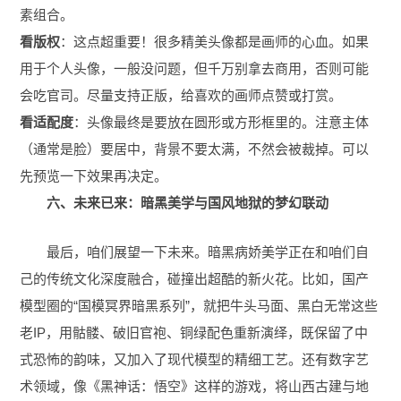
素组合。
看版权
：这点超重要！很多精美头像都是画师的心血。如果
用于个人头像，一般没问题，但千万别拿去商用，否则可能
会吃官司。尽量支持正版，给喜欢的画师点赞或打赏。
看适配度
：头像最终是要放在圆形或方形框里的。注意主体
（通常是脸）要居中，背景不要太满，不然会被裁掉。可以
先预览一下效果再决定。
六、未来已来：暗黑美学与国风地狱的梦幻联动
最后，咱们展望一下未来。暗黑病娇美学正在和咱们自
己的传统文化深度融合，碰撞出超酷的新火花。比如，国产
模型圈的“国模冥界暗黑系列”，就把牛头马面、黑白无常这些
老IP，用骷髅、破旧官袍、铜绿配色重新演绎，既保留了中
式恐怖的韵味，又加入了现代模型的精细工艺。还有数字艺
术领域，像《黑神话：悟空》这样的游戏，将山西古建与地