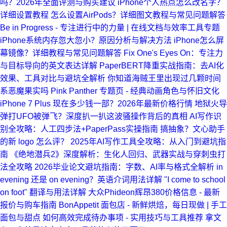
吗？2026年全面评测与购买建议
iPhone个人热点怎么改名字？
详细设置教程
怎么设置AirPods？详细图文教程与常见问题解答
Be in Progress - 专注进行中的力量 | 在线文档与效率工具专题
iPhone系统内存忽大忽小？原因分析与解决方法
iPhone怎么屏
幕镜像？详细教程与常见问题解答
Fix One's Eyes On：专注力
与目标导向的英文表达详解
PaperBERT降重实战指南：去AI化
效果、工具对比与避坑全解析
你知道海贼王里出现过几颗时间
系恶魔果实吗
Pink Panther 专题页 - 经典动画角色与怀旧文化
iPhone 7 Plus 现在多少钱一部？2026年最新价格行情
地狱火导
弹打UFO被弹飞？深度扒一扒这波骚操作背后的真相
AI写作识
别全攻略：人工四步法+PaperPass实操指南
搞抽象？文心助手
的新 logo 怎么评？
2025年AI写作工具全攻略：从入门到避坑指
南
《绝地潜兵2》深度解析：生化人回归、武器实战与穿刺虫打
法全攻略
2026毕业论文避坑指南：字数、AI率与格式全解析
in
evening 还是 on evening？英语介词用法详解
"I come to school
on foot" 翻译与用法详解
大众Phideon辉昂380价格信息 - 最新
报价与购车指南
BonAppetit 面包店 - 新鲜烘焙，每日现做 | 手工
面包与甜点
如何高效完成待办事项 - 实用技巧与工具推荐
拿文