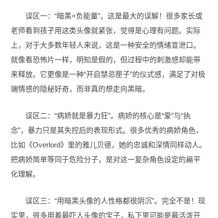
误区一：“暗黑=负能量”。这是最大的误解！很多家长或
老师看到孩子用这类头像就紧张，觉得是心理有问题。实际
上，对于大多数年轻人来说，这是一种安全的情绪宣泄口。
就像看恐怖片一样，明知是假的，但过程中的刺激感却能带
来释放。它更像是一种“开启禁忌匣子”的仪式感，满足了对极
端情感的隐秘好奇，而非真的想走向黑暗。
误区二：“病娇就是暴力狂”。病娇的核心是“爱”与“执
念”，暴力只是其失控后的表现形式。很多优秀的病娇角色，
比如《Overlord》里的雅儿贝德，她的忠诚和深情同样动人。
把病娇简单等同于危险分子，是对这一复杂角色设定的扁平
化理解。
误区三：“用暗黑头像的人性格都很阴沉”。完全不是！现
实里，很多用着最吓人头像的宝子，私下里可能是最活泼开