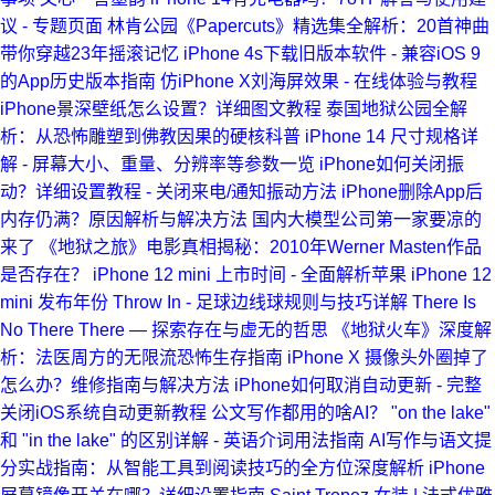
议 - 专题页面
林肯公园《Papercuts》精选集全解析：20首神曲
带你穿越23年摇滚记忆
iPhone 4s下载旧版本软件 - 兼容iOS 9
的App历史版本指南
仿iPhone X刘海屏效果 - 在线体验与教程
iPhone景深壁纸怎么设置？详细图文教程
泰国地狱公园全解
析：从恐怖雕塑到佛教因果的硬核科普
iPhone 14 尺寸规格详
解 - 屏幕大小、重量、分辨率等参数一览
iPhone如何关闭振
动？详细设置教程 - 关闭来电/通知振动方法
iPhone删除App后
内存仍满？原因解析与解决方法
国内大模型公司第一家要凉的
来了
《地狱之旅》电影真相揭秘：2010年Werner Masten作品
是否存在？
iPhone 12 mini 上市时间 - 全面解析苹果 iPhone 12
mini 发布年份
Throw In - 足球边线球规则与技巧详解
There Is
No There There — 探索存在与虚无的哲思
《地狱火车》深度解
析：法医周方的无限流恐怖生存指南
iPhone X 摄像头外圈掉了
怎么办？维修指南与解决方法
iPhone如何取消自动更新 - 完整
关闭iOS系统自动更新教程
公文写作都用的啥AI？
"on the lake"
和 "in the lake" 的区别详解 - 英语介词用法指南
AI写作与语文提
分实战指南：从智能工具到阅读技巧的全方位深度解析
iPhone