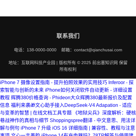
联系我们
电话：138-0000-0000 邮箱：contact@qianchusai.com
地址：互联网科技产业园 | 版权所有 © 2025 前出塞知识网 保留
所有权利
iPhone 7 摄像设置指南 - 提升拍照效果的实用技巧
Inferoor - 探
索智能与创新的未来
iPhone如何关闭软件自动更新 - 详细设置
教程
辉腾380价格查询 - Phideon大众辉腾380最新报价及配置
信息
福利来袭🎁文心助手接入DeepSeek-V4
Adapation - 适应
与变革的智慧 | 在线文档工具专题
《地狱尖兵》深度解析：硬核
巷战神作的真相与细节
Shoppingspree翻译 - 中文意思、用法详
解与例句
iPhone 7 升级 iOS 16 详细指南 | 兼容性、教程与注意
事项
文心一言墨韵
iPhone 14有充电器吗？78TP解答与使用建