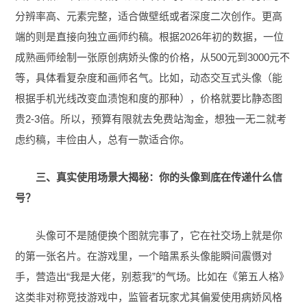
分辨率高、元素完整，适合做壁纸或者深度二次创作。更高
端的则是直接向独立画师约稿。根据2026年初的数据，一位
成熟画师绘制一张原创病娇头像的价格，从500元到3000元不
等，具体看复杂度和画师名气。比如，动态交互式头像（能
根据手机光线改变血渍饱和度的那种），价格就要比静态图
贵2-3倍。所以，预算有限就去免费站淘金，想独一无二就考
虑约稿，丰俭由人，总有一款适合你。
三、真实使用场景大揭秘：你的头像到底在传递什么信
号？
头像可不是随便换个图就完事了，它在社交场上就是你
的第一张名片。在游戏里，一个暗黑系头像能瞬间震慑对
手，营造出“我是大佬，别惹我”的气场。比如在《第五人格》
这类非对称竞技游戏中，监管者玩家尤其偏爱使用病娇风格