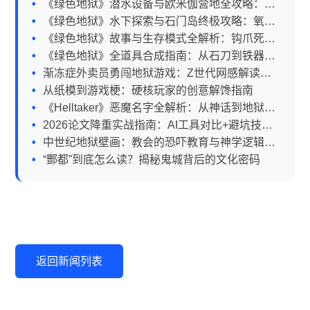
《绿色地狱》潜水设备与欧米伽营地全攻略：坐
标、技巧与避坑指南
《绿色地狱》水下探索与石门岛终极攻略：氧气
管理、装备获取全解析
《绿色地狱》故事与生存模式全解析：钩爪死藤
水地图机制大不同
《绿色地狱》全道具合成指南：从石刀到铁器的
硬核生存攻略
渐冻症外卖员勇闯地狱游戏：Z世代网感解读与
生存指南
从纸模到游戏梗：硬核玩家的创意解馋指南
《Helltaker》恶魔名字全解析：从神话到地狱后
宫的网感指南
2026论文降重实战指南：AI工具对比+避坑技巧
全解析
中世纪地狱壁画：教会的恐吓教育与神学逻辑全
解析
“酆都”到底怎么读？揭秘鬼城背后的文化密码
返回新闻列表