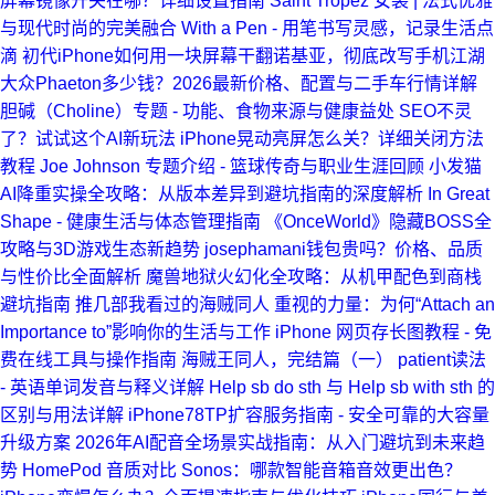
屏幕镜像开关在哪？详细设置指南
Saint Tropez 女装 | 法式优雅
与现代时尚的完美融合
With a Pen - 用笔书写灵感，记录生活点
滴
初代iPhone如何用一块屏幕干翻诺基亚，彻底改写手机江湖
大众Phaeton多少钱？2026最新价格、配置与二手车行情详解
胆碱（Choline）专题 - 功能、食物来源与健康益处
SEO不灵
了？试试这个AI新玩法
iPhone晃动亮屏怎么关？详细关闭方法
教程
Joe Johnson 专题介绍 - 篮球传奇与职业生涯回顾
小发猫
AI降重实操全攻略：从版本差异到避坑指南的深度解析
In Great
Shape - 健康生活与体态管理指南
《OnceWorld》隐藏BOSS全
攻略与3D游戏生态新趋势
josephamani钱包贵吗？价格、品质
与性价比全面解析
魔兽地狱火幻化全攻略：从机甲配色到商栈
避坑指南
推几部我看过的海贼同人
重视的力量：为何“Attach an
Importance to”影响你的生活与工作
iPhone 网页存长图教程 - 免
费在线工具与操作指南
海贼王同人，完结篇（一）
patient读法
- 英语单词发音与释义详解
Help sb do sth 与 Help sb with sth 的
区别与用法详解
iPhone78TP扩容服务指南 - 安全可靠的大容量
升级方案
2026年AI配音全场景实战指南：从入门避坑到未来趋
势
HomePod 音质对比 Sonos：哪款智能音箱音效更出色？