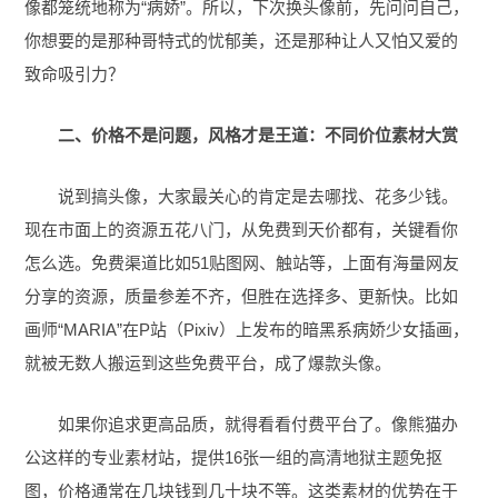
像都笼统地称为“病娇”。所以，下次换头像前，先问问自己，
你想要的是那种哥特式的忧郁美，还是那种让人又怕又爱的
致命吸引力？
二、价格不是问题，风格才是王道：不同价位素材大赏
说到搞头像，大家最关心的肯定是去哪找、花多少钱。
现在市面上的资源五花八门，从免费到天价都有，关键看你
怎么选。免费渠道比如51贴图网、触站等，上面有海量网友
分享的资源，质量参差不齐，但胜在选择多、更新快。比如
画师“MARIA”在P站（Pixiv）上发布的暗黑系病娇少女插画，
就被无数人搬运到这些免费平台，成了爆款头像。
如果你追求更高品质，就得看看付费平台了。像熊猫办
公这样的专业素材站，提供16张一组的高清地狱主题免抠
图，价格通常在几块钱到几十块不等。这类素材的优势在于