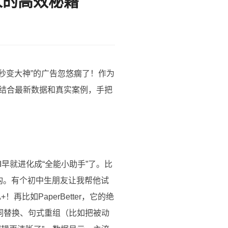
人的高效秘籍
“秒变大神”的广告忽悠瘸了！作为
，结合最新数据和真实案例，手把
的AI早就进化成“全能小助手”了。比
构。有个初中生朋友让我帮他试
比如PaperBetter，它的绝
义词替换、句式重组（比如把被动