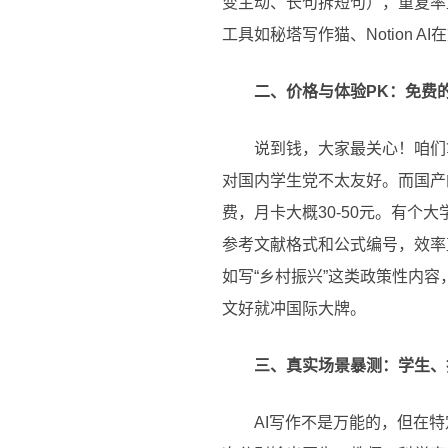
变主动、长句拆短句），重复率
工具如秘塔写作猫、Notion 
二、价格与体验PK：免费
说到钱，大家最关心！咱们拿几
对国内学生党不太友好。而国产
费，月卡大概30-50元。有个
参考文献格式和公式编号，效率
如写“乡村振兴”这类政策性内
文好就冲国际大牌。
三、真实场景暴测：学生、
AI写作不是万能的，但在特