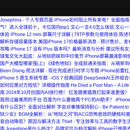
Josephina - 个人专题页面
iPhone如何阻止所有来电？全面指
气！进入全球前十，卡位国内top1
文心一言4.0怎么体验
文心一
体验
iPhone 12 mini 屏幕尺寸详解 | 78TP参数与使用体验
陈述
解析存储容量版本
美国iPhone 17价格最新消息 - 预计售价
攻略
iPhone 17 没有 Plus 版本吗？最新消息与分析
建议所有女
球鬼文化大起底：从地狱把妹到中印鬼节
iPhone屏幕漏液
国产大模型哪家强(上)
《绿色地狱》全成就通关指南：从萌新到0
Been Doing 用法详解 - 现在完成进行时学习专题
iPhone前
iPhone 5 原生系统专题 - iOS 7 经典回顾
DeepSeekAI王炸组
如何拉黑对方短信？详细操作指南
He Died a Poor Man – A Life 
南
2024年10月份国内AI排行榜！
红发跟黄猿真打起来谁更强？
我用过最难用的平台
百度为什么要做两个PC的AI助手？
iPh
有什么区别？全面对比解析
学会对事情保持耐心 - Be Patient to 
狱少女》BGM全解析：从“地狱之河”到ACG恐怖音效的硬核科
音自动降低？原因与解决方法
Thief - 专注效率与工具的数字生
南
Josephine是什么档次？品牌定位与档次解析
iPhone已