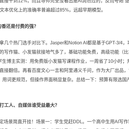
直接干到12%，而且导师完全没看出是AI润色过的，反而夸她“
AI在文本优化上的准确率普遍超过85%，远超早期模型。
的香还是付费的强？
个热门选手对比下。Jasper和Notion AI都是基于GPT-3
的写作猫、小发猫就接地气多了，基础功能免费，高级功能（比
大学生博主实测：用免费版小发猫写课程作业，一周省了10小时；
直接翻倍。再看百度文心一言和阿里通义千问，作为大厂出品，
容，用词更规范，但操作界面稍显复杂。总结一下：预算有限选国
打工人、自媒体谁受益最大？
定场景简直开挂！场景一：学生党赶DDL。一个高中生用AI写作