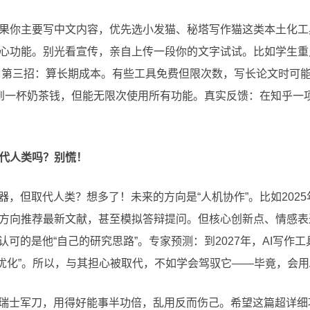
果你主要写中文内容，优先选小发猫、秘塔写作猫这类本土化工
心功能。别光看宣传，亲自上传一段你的文字试试。比如学生重点试
要”。第三招：算长期成本。有些工具免费但限次数，写长论文时可
不到一杯奶茶钱，但能无限次使用所有功能。真实反馈：在知乎一
取代人类吗？别慌！
器，但取代人类？想多了！未来的方向是“人机协作”。比如202
方向推荐最新文献，甚至模拟答辩提问。但核心创新点、情感表
认可的是他“自己的研究思路”。专家预测：到2027年，AI写作
写边优化”。所以，与其担心被取代，不如学会驾驭它——毕竟，会
把瑞士军刀，用得好能事半功倍，乱用反而伤己。希望这篇超详