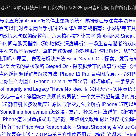
地址：互联网科技产业园 | 版权所有 © 2025 前出塞知识网 保留所有权利
南与设置方法
iPhone怎么停止更新系统？详细教程与注意事项
H
言可以同时登录两台手机吗
论文降AI率实战指南：小发猫等工
句改拟人句保姆级教程：六大核心技巧让文字瞬间活起来
Snea
、发布时间与购买指南
《破·地狱》深度解析：一场生者与逝者的双
生都去做产品经理，真的是铁饭碗
《破·地狱》深度解析：从非
影响使用吗？原因、表现与解决方法
Be in Search Of - 探索、发
.4%大佬的硬核攻略
Steped On - 探索脚步下的故事与灵感
《
置红点闪烁问题详解与解决方法
iPhone 11 Pro 高清图片展示 - 
合让你生产力🈵血
iPhone 12 mini 专题介绍 - 轻巧旗舰，一手掌握
of Integrity and Legacy
"Have No Idea" 同义词大全 - 实用
文心一言4.0编程能力
失明的穷男孩：一个关于希望与坚韧的真
one 17 静音键长按没反应？原因与解决方法全解析
iPhone 1
Something
honeymoon怎么读 - 发音、释义与用法详解
《绝地
普
iPhone怎么设置骚扰电话拦截 - 完整图文教程
破地狱仪式全解
活指南
The Price Was Reasonable – Smart Shopping & Value G
停用去维修要多少钱？78TP与第三方维修费用对比指南
光凝术（Phot