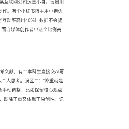
某互联网公司运营小哥，每周用
爆文创作。有个小红书博主用小狗伪
”互动率高出40%！数据不会骗
写，而自媒体创作者中这个比例高
参考文献。有个本科生直接交AI写
入个人思考。误区二：“降重就是
是结合手动调整，比如保留核心观点
分，既降了重又体现了原创性。记