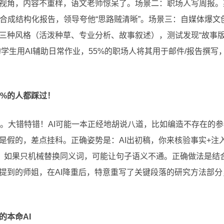
视角，内容不重样，语文老师惊呆了。场景二：职场人写周报。
录自动整合成结构化报告，领导夸他“思路贼清晰”。场景三：自媒体
三种风格（活泼种草、专业分析、故事叙述），测试发现“故事版
%的学生用AI辅助日常作业，55%的职场人将其用于邮件/报告撰
0%的人都踩过！
稿”。大错特错！AI可能一本正经地胡说八道，比如编造不存在的
是假的，差点挂科。正确姿势是：AI出初稿，你来核验事实+注
r这类工具，如果只机械替换同义词，可能让句子语义不通。正确做法
提到的师姐，在AI降重后，特意重写了关键段落的研究方法部
的本命AI