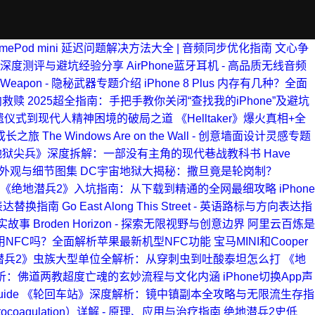
omePod mini 延迟问题解决方法大全 | 音频同步优化指南
文心争
具深度测评与避坑经验分享
AirPhone蓝牙耳机 - 高品质无线音频
k Weapon - 隐秘武器专题介绍
iPhone 8 Plus 内存有几种？全面
向救赎
2025超全指南：手把手教你关闭“查找我的iPhone”及避坑
遗仪式到现代人精神困境的破局之道
《Helltaker》爆火真相+全
现与成长之旅
The Windows Are on the Wall - 创意墙面设计灵感专题
地狱尖兵》深度拆解：一部没有主角的现代巷战教科书
Have
78TP外观与细节图集
DC宇宙地狱大揭秘：撒旦竟是轮岗制？
《绝地潜兵2》入坑指南：从下载到精通的全网最细攻略
iPhone
英语表达替换指南
Go East Along This Street - 英语路标与方向表达指
实故事
Broden Horizon - 探索无限视野与创意边界
阿里云百炼是
7可以用NFC吗？全面解析苹果最新机型NFC功能
宝马MINI和Cooper
潜兵2》虫族大型单位全解析：从穿刺虫到吐酸泰坦怎么打
《地
析：佛道两教超度亡魂的玄妙流程与文化内涵
iPhone切换App声
uide
《轮回车站》深度解析：镜中镇副本全攻略与无限流生存指
ocoagulation）详解 - 原理、应用与治疗指南
绝地潜兵2史低