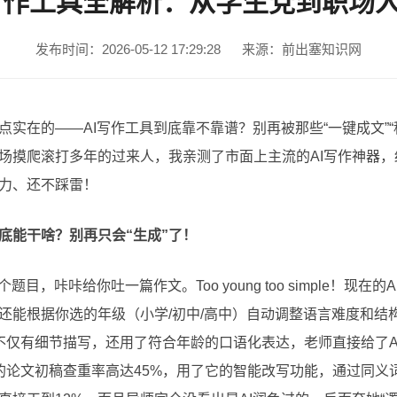
AI写作工具全解析：从学生党到职场
发布时间：2026-05-12 17:29:28
来源：前出塞知识网
点实在的——AI写作工具到底靠不靠谱？别再被那些“一键成文”
场摸爬滚打多年的过来人，我亲测了市面上主流的AI写作神器
力、还不踩雷！
底能干啥？别再只会“生成”了！
目，咔咔给你吐一篇作文。Too young too simple！现在
还能根据你选的年级（小学/初中/高中）自动调整语言难度和结
不仅有细节描写，还用了符合年龄的口语化表达，老师直接给了A+！再
师姐的论文初稿查重率高达45%，用了它的智能改写功能，通过同